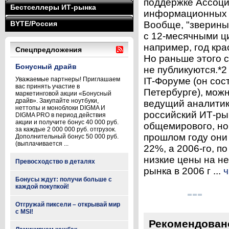
поддержке Ассоци
Бестселлеры ИТ-рынка
информационных т
BYTE/Россия
Вообще, "зверины
с 12-месячными ци
например, год кра
Спецпредложения
Но раньше этого 
Бонусный драйв
не публикуются.*
Уважаемые партнеры! Приглашаем
IT-Форуме (он сос
вас принять участие в
Петербурге), можн
маркетинговой акции «Бонусный
драйв». Закупайте ноутбуки,
ведущий аналитик
неттопы и моноблоки DIGMA И
российский ИТ-ры
DIGMA PRO в период действия
акции и получите бонус 40 000 руб.
общемирового, но 
за каждые 2 000 000 руб. отгрузок.
прошлом году они 
Дополнительный бонус 50 000 руб.
(выплачивается ...
22%, а 2006-го, п
низкие цены на не
Превосходство в деталях
рынка в 2006 г ...
ч
Бонусы ждут: получи больше с
каждой покупкой!
Отгружай пиксели – открывай мир
с MSI!
Рекомендован