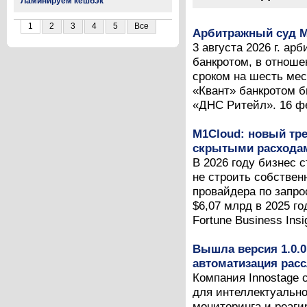
Ламинируем кешбэк
1
2
3
4
5
Все
Арбитражный суд М
3 августа 2026 г. а
банкротом, в отноше
сроком на шесть мес
«Квант» банкротом б
«ДНС Ритейл». 16 фев
M1Cloud: новый тре
скрытыми расходам
В 2026 году бизнес 
не строить собствен
провайдера по запро
$6,07 млрд в 2025 г
Fortune Business Insig
Вышла версия 1.0.0
автоматизация рас
Компания Innostage 
для интеллектуальн
мониторинга и реаг