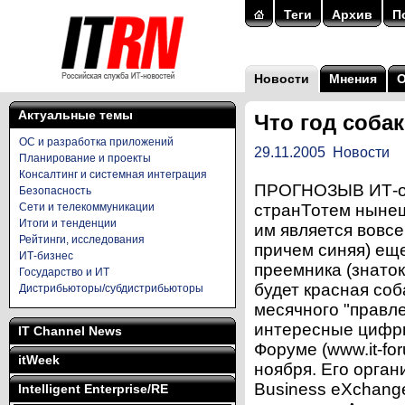
Теги
Архив
П
Новости
Мнения
Актуальные темы
Что год соба
ОС и разработка приложений
29.11.2005
Новости
Планирование и проекты
Консалтинг и системная интеграция
ПРОГНОЗЫВ ИТ-от
Безопасность
Сети и телекоммуникации
странТотем нынеш
Итоги и тенденции
им является вовсе 
Рейтинги, исследования
причем синяя) ещ
ИТ-бизнес
преемника (знаток
Государство и ИТ
будет красная соб
Дистрибьюторы/субдистрибьюторы
месячного "правле
интересные цифры
IT Channel News
Форуме (www.it-fo
itWeek
ноября. Его орга
Business eXchange
Intelligent Enterprise/RE