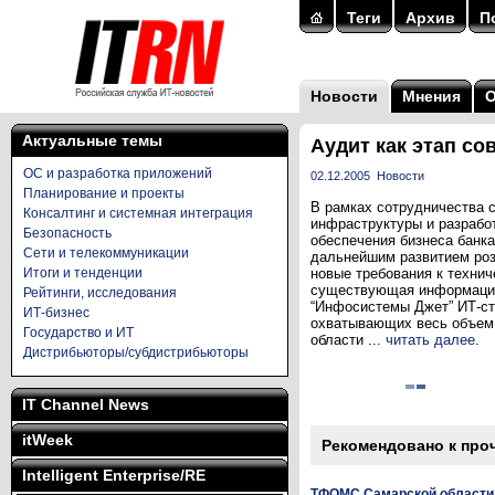
Теги
Архив
П
Новости
Мнения
Актуальные темы
Аудит как этап с
ОС и разработка приложений
02.12.2005
Новости
Планирование и проекты
В рамках сотрудничества 
Консалтинг и системная интеграция
инфраструктуры и разработ
Безопасность
обеспечения бизнеса банка
Сети и телекоммуникации
дальнейшим развитием роз
Итоги и тенденции
новые требования к технич
существующая информацион
Рейтинги, исследования
“Инфосистемы Джет” ИТ-ст
ИТ-бизнес
охватывающих весь объем 
Государство и ИТ
области ...
читать далее
.
Дистрибьюторы/субдистрибьюторы
IT Channel News
itWeek
Рекомендовано к про
Intelligent Enterprise/RE
ТФОМС Самарской области 