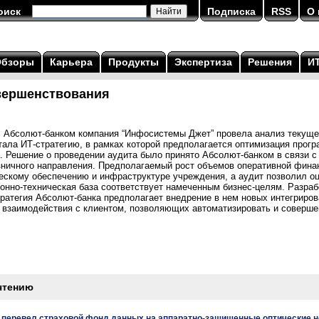
оиск
Подписка
RSS
О 
Обзоры
Карьера
Продукты
Экспертиза
Решения
И
овершенствования
с Абсолют-банком компания “Инфосистемы Джет” провела анализ текущег
ала ИТ-стратегию, в рамках которой предполагается оптимизация прогр
. Решение о проведении аудита было принято Абсолют-банком в связи с
ничного направления. Предполагаемый рост объемов оперативной фина
ескому обеспечению и инфраструктуре учреждения, а аудит позволил оц
но-техническая база соответствует намеченным бизнес-целям. Разраб
ратегия Абсолют-банка предполагает внедрение в нем новых интегриров
взаимодействия с клиентом, позволяющих автоматизировать и соверше
чтению
перевел страховой фонд данных на аппаратно-защищенные оптические 