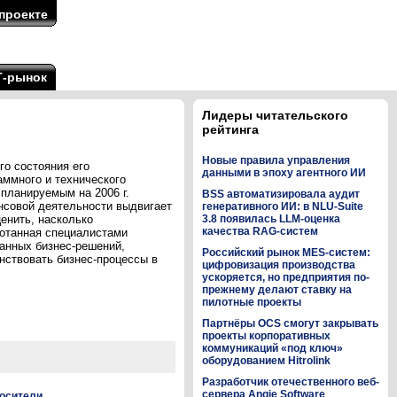
проекте
Т-рынок
Лидеры читательского
рейтинга
Новые правила управления
о состояния его
данными в эпоху агентного ИИ
аммного и технического
 планируемым на 2006 г.
BSS автоматизировала аудит
нсовой деятельности выдвигает
генеративного ИИ: в NLU-Suite
енить, насколько
3.8 появилась LLM-оценка
качества RAG-систем
отанная специалистами
анных бизнес-решений,
Российский рынок MES-систем:
нствовать бизнес-процессы в
цифровизация производства
ускоряется, но предприятия по-
прежнему делают ставку на
пилотные проекты
Партнёры OCS смогут закрывать
проекты корпоративных
коммуникаций «под ключ»
оборудованием Hitrolink
Разработчик отечественного веб-
сервера Angie Software
носители