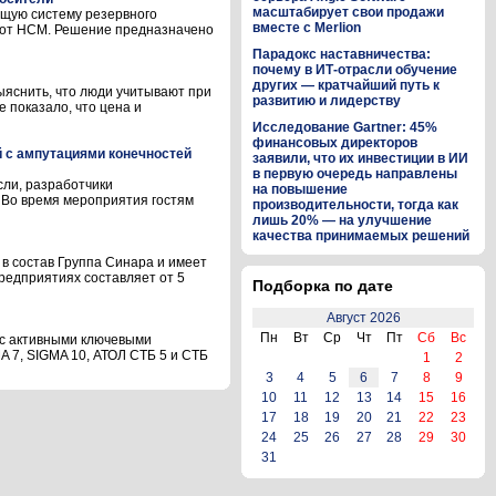
масштабирует свои продажи
щую систему резервного
вместе с Merlion
бот НСМ. Решение предназначено
Парадокс наставничества:
почему в ИТ-отрасли обучение
других — кратчайший путь к
ыяснить, что люди учитывают при
развитию и лидерству
 показало, что цена и
Исследование Gartner: 45%
финансовых директоров
й с ампутациями конечностей
заявили, что их инвестиции в ИИ
в первую очередь направлены
сли, разработчики
на повышение
 Во время мероприятия гостям
производительности, тогда как
лишь 20% — на улучшение
качества принимаемых решений
 в состав Группа Синара и имеет
редприятиях составляет от 5
Подборка по дате
Август 2026
Пн
Вт
Ср
Чт
Пт
Сб
Вс
 с активными ключевыми
A 7, SIGMA 10, АТОЛ СТБ 5 и СТБ
1
2
3
4
5
6
7
8
9
10
11
12
13
14
15
16
17
18
19
20
21
22
23
24
25
26
27
28
29
30
31