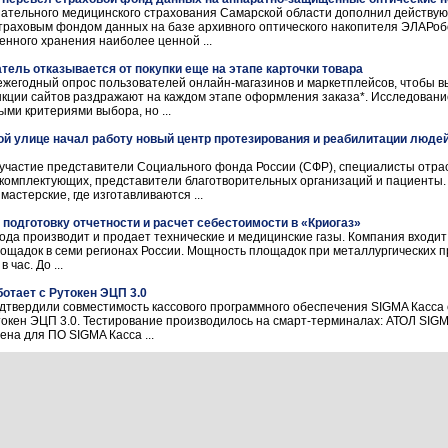
ательного медицинского страхования Самарской области дополнил действую
траховым фондом данных на базе архивного оптического накопителя ЭЛАРо
нного хранения наиболее ценной ...
тель отказывается от покупки еще на этапе карточки товара
жегодный опрос пользователей онлайн-магазинов и маркетплейсов, чтобы в
нкции сайтов раздражают на каждом этапе оформления заказа*. Исследование
ми критериями выбора, но ...
й улице начал работу новый центр протезирования и реабилитации люде
участие представители Социального фонда России (СФР), специалисты отра
комплектующих, представители благотворительных организаций и пациенты.
астерские, где изготавливаются ...
 подготовку отчетности и расчет себестоимости в «Криогаз»
ода производит и продает технические и медицинские газы. Компания входит
ощадок в семи регионах России. Мощность площадок при металлургических п
час. До ...
отает с Рутокен ЭЦП 3.0
дтвердили совместимость кассового программного обеспечения SIGMA Касса
токен ЭЦП 3.0. Тестирование производилось на смарт-терминалах: АТОЛ SIGM
на для ПО SIGMA Касса ...