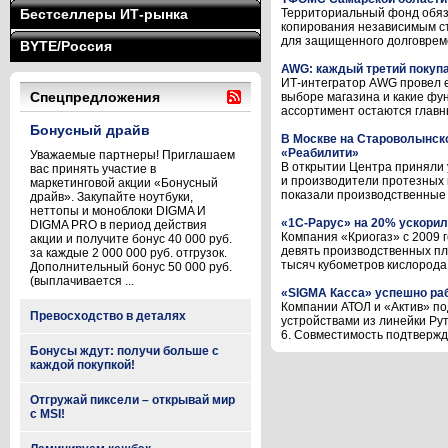
Бестселлеры ИТ-рынка
Территориальный фонд обяз
копирования независимым с
для защищенного долговреме
BYTE/Россия
AWG: каждый третий покупа
ИТ-интегратор AWG провел е
Спецпредложения
выборе магазина и какие фу
ассортимент остаются главны
Бонусный драйв
В Москве на Староволынско
«Реабилити»
Уважаемые партнеры! Приглашаем
В открытии Центра приняли 
вас принять участие в
и производители протезных 
маркетинговой акции «Бонусный
показали производственные м
драйв». Закупайте ноутбуки,
неттопы и моноблоки DIGMA И
«1С-Рарус» на 20% ускорил
DIGMA PRO в период действия
Компания «Криогаз» с 2009 г
акции и получите бонус 40 000 руб.
девять производственных пл
за каждые 2 000 000 руб. отгрузок.
тысяч кубометров кислорода в 
Дополнительный бонус 50 000 руб.
(выплачивается ...
«SIGMA Касса» успешно раб
Компании АТОЛ и «Актив» по
Превосходство в деталях
устройствами из линейки Ру
6. Совместимость подтвержде
Бонусы ждут: получи больше с
каждой покупкой!
Отгружай пиксели – открывай мир
с MSI!