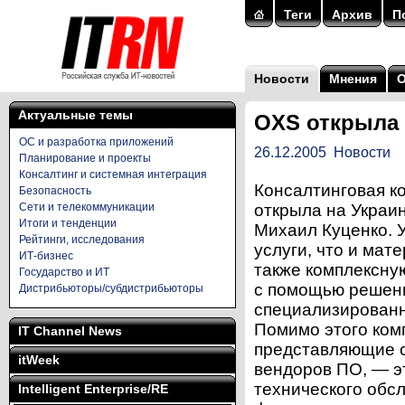
Теги
Архив
П
Новости
Мнения
Актуальные темы
OXS открыла 
ОС и разработка приложений
26.12.2005
Новости
Планирование и проекты
Консалтинг и системная интеграция
Консалтинговая к
Безопасность
Сети и телекоммуникации
открыла на Украин
Итоги и тенденции
Михаил Куценко. 
Рейтинги, исследования
услуги, что и мат
ИТ-бизнес
также комплексну
Государство и ИТ
с помощью решени
Дистрибьюторы/субдистрибьюторы
специализированн
Помимо этого ком
IT Channel News
представляющие с
itWeek
вендоров ПО, — э
технического обс
Intelligent Enterprise/RE