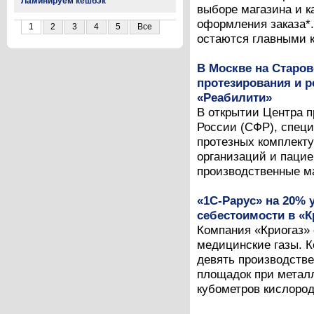
Ламинируем кешбэк
выборе магазина и к
оформления заказа*.
1
2
3
4
5
Все
остаются главными к
В Москве на Старо
протезирования и 
«Реабилити»
В открытии Центра 
России (СФР), специ
протезных комплект
организаций и пацие
производственные ма
«1С-Рарус» на 20% 
себестоимости в «К
Компания «Криогаз» 
медицинские газы. К
девять производств
площадок при металл
кубометров кислорода