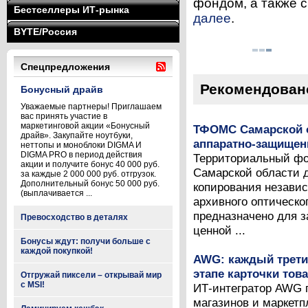
фондом, а также с
Бестселлеры ИТ-рынка
далее
.
BYTE/Россия
Спецпредложения
Рекомендован
Бонусный драйв
Уважаемые партнеры! Приглашаем
вас принять участие в
маркетинговой акции «Бонусный
ТФОМС Самарской о
драйв». Закупайте ноутбуки,
аппаратно-защищен
неттопы и моноблоки DIGMA И
DIGMA PRO в период действия
Территориальный фо
акции и получите бонус 40 000 руб.
Самарской области 
за каждые 2 000 000 руб. отгрузок.
Дополнительный бонус 50 000 руб.
копирования незави
(выплачивается ...
архивного оптическ
предназначено для 
Превосходство в деталях
ценной ...
Бонусы ждут: получи больше с
каждой покупкой!
AWG: каждый третий
этапе карточки тов
Отгружай пиксели – открывай мир
с MSI!
ИТ-интегратор AWG 
магазинов и маркетп