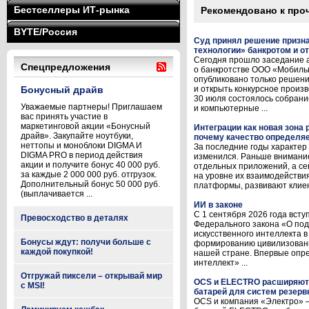
Бестселлеры ИТ-рынка
Рекомендовано к про
BYTE/Россия
Суд принял решение призн
технологии» банкротом и о
Сегодня прошло заседание а
Спецпредложения
о банкротстве ООО «Мобиль
опубликовано только решени
Бонусный драйв
и открыть конкурсное произв
30 июля состоялось собран
Уважаемые партнеры! Приглашаем
и компьютерные ...
вас принять участие в
маркетинговой акции «Бонусный
Интеграции как новая зона
драйв». Закупайте ноутбуки,
почему качество определяе
неттопы и моноблоки DIGMA И
За последние годы характер
DIGMA PRO в период действия
изменился. Раньше внимани
акции и получите бонус 40 000 руб.
отдельных приложений, а се
за каждые 2 000 000 руб. отгрузок.
на уровне их взаимодейств
Дополнительный бонус 50 000 руб.
платформы, развивают клиент
(выплачивается ...
ИИ в законе
С 1 сентября 2026 года вст
Превосходство в деталях
Федерального закона «О под
искусственного интеллекта в
Бонусы ждут: получи больше с
формированию цивилизованно
каждой покупкой!
нашей стране. Впервые опр
интеллект» ...
Отгружай пиксели – открывай мир
OCS и ELECTRO расширяют
с MSI!
батарей для систем резерв
OCS и компания «Электро» 