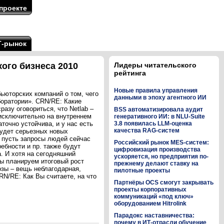
проекте
Т-рынок
ого бизнеса 2010
Лидеры читательского
рейтинга
Новые правила управления
ьюторских компаний о том, чего
данными в эпоху агентного ИИ
боратории». CRN/RE: Какие
азу оговориться, что Netlab –
BSS автоматизировала аудит
 исключительно на внутреннем
генеративного ИИ: в NLU-Suite
точно устойчива, и у нас есть
3.8 появилась LLM-оценка
качества RAG-систем
будет серьезных новых
И пусть запросы людей сейчас
Российский рынок MES-систем:
ебности и пр. также будут
цифровизация производства
а. И хотя на сегодняшний
ускоряется, но предприятия по-
мы планируем итоговый рост
прежнему делают ставку на
зы – вещь неблагодарная,
пилотные проекты
RN/RE: Как Вы считаете, на что
Партнёры OCS смогут закрывать
проекты корпоративных
коммуникаций «под ключ»
оборудованием Hitrolink
Парадокс наставничества:
почему в ИТ-отрасли обучение