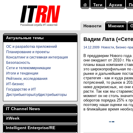
Теги
Архив
П
Новости
Мнения
Актуальные темы
Вадим Лата («Сет
ОС и разработка приложений
14.12.2009
Новости
,
Бизнес-пр
Планирование и проекты
В преддверии Нового года
Консалтинг и системная интеграция
они ожидают от 2010 г. На
Безопасность
планы ваша компания стави
Сети и телекоммуникации
это широкопрофильная по 
Итоги и тенденции
рынке и дальнейшие постав
стратегия - как и куда ра
Рейтинги, исследования
потрясений, то рынок в 20
ИТ-бизнес
ниже докризисных, но они 
Государство и ИТ
расти. Так как мы стараем
Дистрибьюторы/субдистрибьюторы
момент он не столь значит
оборотов порядка 25% к п
поэтому наши оценки на го
IT Channel News
в ближайшее время необхо
itWeek
Intelligent Enterprise/RE