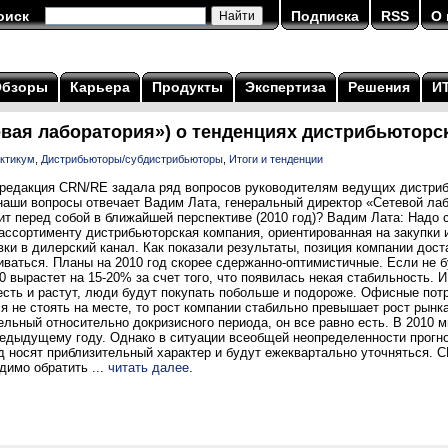
оиск
Подписка
RSS
О 
Обзоры
Карьера
Продукты
Экспертиза
Решения
И
евая лаборатория») о тенденциях дистрибьюторск
актикум
,
Дистрибьюторы/субдистрибьюторы
,
Итоги и тенденции
 редакция CRN/RE задала ряд вопросов руководителям ведущих дистриб
 наши вопросы отвечает Вадим Лата, генеральный директор «Сетевой ла
т перед собой в ближайшей перспективе (2010 год)? Вадим Лата: Надо ср
ассортименту дистрибьюторская компания, ориентированная на закупки
ки в дилерский канал. Как показали результаты, позиция компании доста
звиваться. Планы на 2010 год скорее сдержанно-оптимистичные. Если не 
10 вырастет на 15-20% за счет того, что появилась некая стабильность. 
есть и растут, люди будут покупать побольше и подороже. Офисные потр
ся не стоять на месте, то рост компании стабильно превышает рост рынк
ельный относительно докризисного периода, он все равно есть. В 2010 
редыдущему году. Однако в ситуации всеобщей неопределенности прогно
д носят приблизительный характер и будут ежеквартально уточняться. C
димо обратить ...
читать далее
.