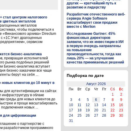
других — кратчайший путь к
развитию и лидерству
Разработчик отечественного веб-
+ стал центром налогового
сервера Angie Software
де цветных металлов
масштабирует свои продажи
драгоценных металлов
вместе с Merlion
 системах, чтобы подключиться к
е «Финансового архива» Directum
Исследование Gartner: 45%
 с «1С:Учет драгоценных
финансовых директоров
предприятием», сервисом
заявили, что их инвестиции в ИИ
в первую очередь направлены
на повышение
ижется бизнес-аналитика
производительности, тогда как
ов, превращая исполнителей
лишь 20% — на улучшение
кого рынка подобных решений
качества принимаемых решений
и Бизнес-аналитика вступает
одня бизнес-заказчики все чаще
генты берут на себя ...
Подборка по дате
новых клиентов до 10 минут в
Август 2026
Пн
Вт
Ср
Чт
Пт
Сб
Вс
ы для аутентификации на сайтах
1
2
 инфраструктуру в облаке
овки среды для новых клиентов до
3
4
5
6
7
8
9
 быстрее и проще масштабировать
10
11
12
13
14
15
16
 подключения новых ...
17
18
19
20
21
22
23
ия для цифровизации
24
25
26
27
28
29
30
31
оглашение о партнерстве с
м разработчиком программного