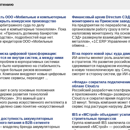
чтению
ать ООО «Мобильные и компьютерные
Финансовый архив Directum СЭД
ткрыть конкурсное производство
мониторинга на Приокском заво
рбитражного суда по делу
На предприятии по переработке 
ные и компьютерные технологии». Пока
организовали работу сразу в пяти
е: «Признать должника банкротом
налоговому мониторингу. На основ
одство», подробностей еще нет.
СЭД+ развернули взаимодействие
ие кредиторов ООО «Мобильные
металлов», «1С:ERP Управление 
обмена ...
 риска цифровой трансформации:
BI на пороге новой эры: куда дв
тся не внутри систем, а между ними
ИИ-агенты меняют роль аналитик
 проблем в корпоративных системах
в стратегов. Но развитие российс
е было направлено на стабильность
сдерживается парадоксом изоляци
годня больше рисков возникает
в новую технологическую эру. Сег
ия. Компании внедряют новые цифровые
смотрят в сторону систем, где ИИ-а
ские сервисы, переходят ...
«Флида» сократила подключение 
облаке Cloud.ru
упают в силу основные положения
Российский разработчик платформ
держке развития технологий
и приложениях «Флида» развернул
 России». Это важный шаг к
Cloud.ru и сократил время подгот
го рынка искусственного интеллекта в
10 минут. Теперь компания может
еделено само понятие «искусственный
сервис под растущую нагрузку. Для
IBS и «МСтрой» объединят усил
 доступность аккумуляторных
строительных процессов
ного питания в B2B-сегменте
Группа компаний IBS заключила с
— владелец бренда аккумуляторных
компанией «МСтрой» — российски