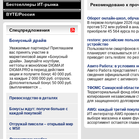
Бестселлеры ИТ-рынка
Рекомендовано к про
BYTE/Россия
Оборот онлайн-школ, обуча
В первом полугодии 2026 го
против 572 млн рублей в ана
Спецпредложения
приобрели 45 564 курса по ра
Бонусный драйв
restore: российские пользо
устройство
Уважаемые партнеры! Приглашаем
Пользователи смартфонов го
вас принять участие в
планируют отказываться от 
маркетинговой акции «Бонусный
приводит сеть restore: по ре
драйв». Закупайте ноутбуки,
неттопы и моноблоки DIGMA И
Авито Работа: в условиях 
DIGMA PRO в период действия
Авито Работа представляет 
акции и получите бонус 40 000 руб.
сведения официальной стати
за каждые 2 000 000 руб. отгрузок.
смещают акцент с активного 
Дополнительный бонус 50 000 руб.
(выплачивается ...
ТФОМС Самарской области 
Территориальный фонд обяз
копирования независимым с
Превосходство в деталях
для защищенного долговреме
Бонусы ждут: получи больше с
AWG: каждый третий покупа
каждой покупкой!
ИТ-интегратор AWG провел е
выборе магазина и какие фу
ассортимент остаются главны
Отгружай пиксели – открывай мир
с MSI!