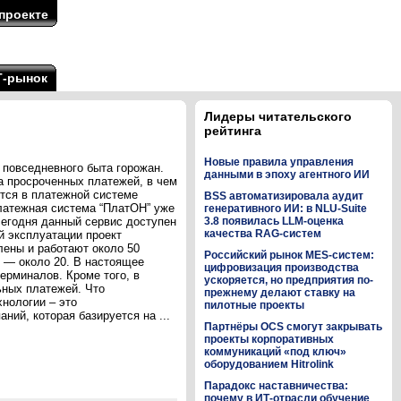
проекте
Т-рынок
Лидеры читательского
рейтинга
Новые правила управления
повседневного быта горожан.
данными в эпоху агентного ИИ
а просроченных платежей, в чем
ются в платежной системе
BSS автоматизировала аудит
Платежная система “ПлатОН” уже
генеративного ИИ: в NLU-Suite
 сегодня данный сервис доступен
3.8 появилась LLM-оценка
качества RAG-систем
й эксплуатации проект
лены и работают около 50
Российский рынок MES-систем:
х — около 20. В настоящее
цифровизация производства
ерминалов. Кроме того, в
ускоряется, но предприятия по-
ьных платежей. Что
прежнему делают ставку на
нологии – это
пилотные проекты
ий, которая базируется на ...
Партнёры OCS смогут закрывать
проекты корпоративных
коммуникаций «под ключ»
оборудованием Hitrolink
Парадокс наставничества:
почему в ИТ-отрасли обучение