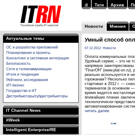
Теги
Архив
П
Новости
Мнения
Актуальные темы
Умный способ оп
ОС и разработка приложений
07.12.2012
Новости
Планирование и проекты
Оплата коммунальных плат
Консалтинг и системная интеграция
Удобный сервис -- это не 
Безопасность
напрямую заинтересованы с
Сети и телекоммуникации
“ПлатОН” (www.plat-on.ru)
Итоги и тенденции
реально используется в не
горожанам? Несколько пил
Рейтинги, исследования
стартовал в 2012 г. — сна
ИТ-бизнес
терминалов (в основном —
Государство и ИТ
время ведется инсталляция
Дистрибьюторы/субдистрибьюторы
ближайших планах заключе
технологически представля
автоматизированная систем
IT Channel News
читать далее
.
itWeek
Intelligent Enterprise/RE