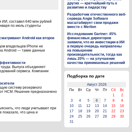
других — кратчайший путь к
развитию и лидерству
Разработчик отечественного веб-
сервера Angie Software
и ИИ, составил 640 млн рублей
масштабирует свои продажи
 января по июль студенты
вместе с Merlion
Исследование Gartner: 45%
ссматривают Android как второе
финансовых директоров
заявили, что их инвестиции в ИИ
ом владельцев iPhone не
в первую очередь направлены
на Android — такие данные
на повышение
производительности, тогда как
лишь 20% — на улучшение
 эффективности
качества принимаемых решений
 труда. Выпуск объединяет
ледований сервиса. Компании
Подборка по дате
носители
Август 2026
щую систему резервного
Пн
Вт
Ср
Чт
Пт
Сб
Вс
бот НСМ. Решение предназначено
1
2
3
4
5
6
7
8
9
10
11
12
13
14
15
16
ыяснить, что люди учитывают при
17
18
19
20
21
22
23
 показало, что цена и
24
25
26
27
28
29
30
31