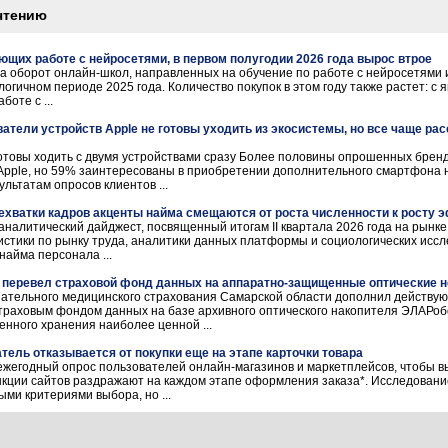
чтению
ющих работе с нейросетями, в первом полугодии 2026 года вырос втрое
да оборот онлайн-школ, направленных на обучение по работе с нейросетями 
логичном периоде 2025 года. Количество покупок в этом году также растет: с
боте с ...
ватели устройств Apple не готовы уходить из экосистемы, но все чаще ра
товы ходить с двумя устройствами сразу Более половины опрошенных бренд
Apple, но 59% заинтересованы в приобретении дополнительного смартфона 
зультатам опросов клиентов ...
нехватки кадров акценты найма смещаются от роста численности к росту
аналитический дайджест, посвященный итогам II квартала 2026 года на рынке
стики по рынку труда, аналитики данных платформы и социологических исс
найма персонала ...
перевел страховой фонд данных на аппаратно-защищенные оптические 
ательного медицинского страхования Самарской области дополнил действую
траховым фондом данных на базе архивного оптического накопителя ЭЛАРо
нного хранения наиболее ценной ...
тель отказывается от покупки еще на этапе карточки товара
жегодный опрос пользователей онлайн-магазинов и маркетплейсов, чтобы в
нкции сайтов раздражают на каждом этапе оформления заказа*. Исследование
ми критериями выбора, но ...