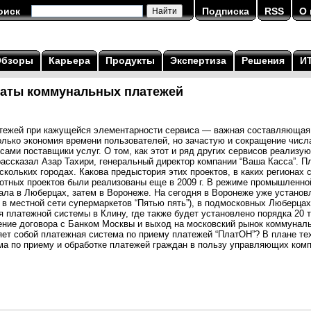
оиск
Подписка
RSS
О 
Обзоры
Карьера
Продукты
Экспертиза
Решения
И
латы коммунальных платежей
ежей при кажущейся элементарности сервиса — важная составляющая 
только экономия времени пользователей, но зачастую и сокращение числ
ами поставщики услуг. О том, как этот и ряд других сервисов реализу
, рассказал Азар Тахири, генеральный директор компании “Ваша Касса”. 
скольких городах. Какова предыстория этих проектов, в каких регионах
отных проектов были реализованы еще в 2009 г. В режиме промышленно
чала в Люберцах, затем в Воронеже. На сегодня в Воронеже уже установ
 в местной сети супермаркетов “Пятью пять”), в подмосковных Люберца
 платежной системы в Клину, где также будет установлено порядка 20 т
ние договора с Банком Москвы и выход на московский рынок коммунал
ет собой платежная система по приему платежей “ПлатОН”? В плане тех
а по приему и обработке платежей граждан в пользу управляющих компан