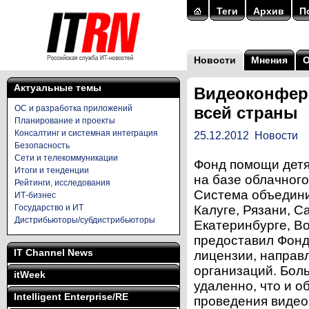
Теги
Архив
П
Новости
Мнения
Актуальные темы
Видеоконфер
ОС и разработка приложений
всей страны
Планирование и проекты
Консалтинг и системная интеграция
25.12.2012
Новости
Безопасность
Сети и телекоммуникации
Фонд помощи детя
Итоги и тенденции
на базе облачного
Рейтинги, исследования
Система объедини
ИТ-бизнес
Государство и ИТ
Калуге, Рязани, С
Дистрибьюторы/субдистрибьюторы
Екатеринбурге, Во
предоставил Фонд
IT Channel News
лицензии, направ
организаций. Бол
itWeek
удаленно, что и о
Intelligent Enterprise/RE
проведения видео