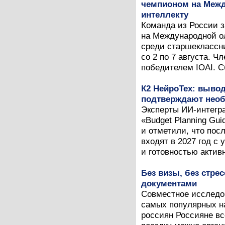
чемпионом на Межд
интеллекту
Команда из России 
на Международной ол
среди старшеклассни
со 2 по 7 августа. 
победителем IOAI. С
К2 НейроТех: вывод
подтверждают необ
Эксперты ИИ-интегра
«Budget Planning Gui
и отметили, что пос
входят в 2027 год с
и готовностью активн
Без визы, без стрес
документами
Совместное исследова
самых популярных н
россиян Россияне в