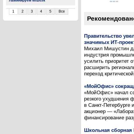
Ламинируем кешбэк
1
2
3
4
5
Все
Рекомендован
Правительство уве
значимых ИТ-проек
Михаил Мишустин да
индустрия промышле
усилить приоритет о
расширить региональ
переход критической
«МойОфис» сокраща
«МойОфис» начал со
резкого ухудшения 
в Санкт-Петербурге 
акционер — «Лабора
финансирование разр
Школьная сборная 