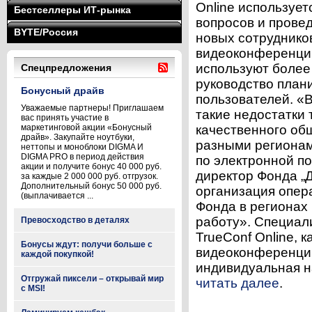
Online используе
Бестселлеры ИТ-рынка
вопросов и прове
BYTE/Россия
новых сотрудников
видеоконференций
используют более
Спецпредложения
руководство план
Бонусный драйв
пользователей. «
Уважаемые партнеры! Приглашаем
такие недостатки 
вас принять участие в
маркетинговой акции «Бонусный
качественного об
драйв». Закупайте ноутбуки,
разными региона
неттопы и моноблоки DIGMA И
DIGMA PRO в период действия
по электронной п
акции и получите бонус 40 000 руб.
директор Фонда „
за каждые 2 000 000 руб. отгрузок.
Дополнительный бонус 50 000 руб.
организация опер
(выплачивается ...
Фонда в регионах
работу». Специал
Превосходство в деталях
TrueConf Online, 
Бонусы ждут: получи больше с
видеоконференций
каждой покупкой!
индивидуальная на
Отгружай пиксели – открывай мир
читать далее
.
с MSI!