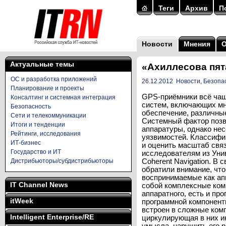
Теги
Архив
П
Новости
Мнения
Актуальные темы
«Ахиллесова пят
ОС и разработка приложений
26.12.2012
Новости
,
Безопа
Планирование и проекты
GPS-приёмники всё ча
Консалтинг и системная интеграция
систем, включающих м
Безопасность
обеспечение, различны
Сети и телекоммуникации
Системный фактор позв
Итоги и тенденции
аппаратуры, однако нес
Рейтинги, исследования
уязвимостей. Классифи
ИТ-бизнес
и оценить масштаб связ
Государство и ИТ
исследователям из Уни
Дистрибьюторы/субдистрибьюторы
Coherent Navigation. В 
обратили внимание, чт
воспринимаемые как ап
IT Channel News
собой комплексные ком
аппаратного, есть и пр
itWeek
программной компонент
встроен в сложные ком
Intelligent Enterprise/RE
циркулирующая в них и