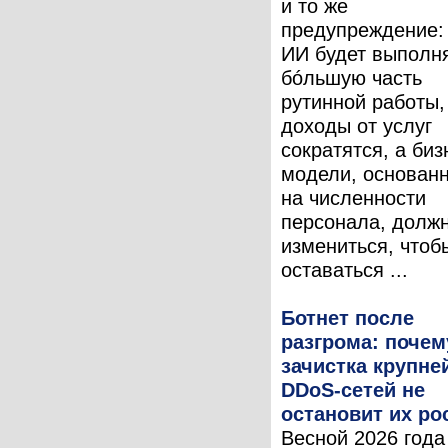
и то же
предупреждение:
ИИ будет выполн
бóльшую часть
рутинной работы,
доходы от услуг
сократятся, а биз
модели, основан
на численности
персонала, долж
измениться, чтоб
оставаться ...
Ботнет после
разгрома: почем
зачистка крупн
DDoS-сетей не
остановит их ро
Весной 2026 года