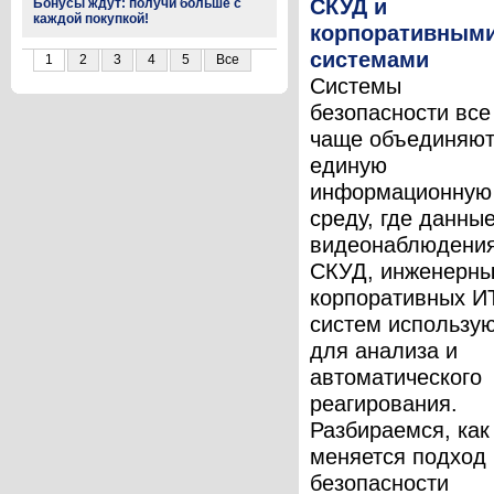
СКУД и
Бонусы ждут: получи больше с
каждой покупкой!
корпоративными
системами
1
2
3
4
5
Все
Системы
безопасности все
чаще объединяют
единую
информационную
среду, где данные
видеонаблюдения
СКУД, инженерны
корпоративных И
систем использу
для анализа и
автоматического
реагирования.
Разбираемся, как
меняется подход 
безопасности