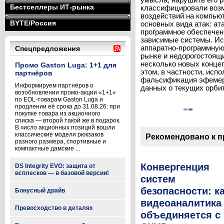
умысла, нарушить его р
Бестселлеры ИТ-рынка
классифицировали воз
воздействий на компью
BYTE/Россия
основных вида атак: ат
программное обеспечен
зависимые системы. Ис
аппаратно-программную
Спецпредложения
рынке и недорогостоящ
несколько новых конце
Промо Gaston Luga: 1+1 для
этом, в частности, ис
партнёров
фальсификация эфемер
Информируем партнёров о
данных о текущих орби
возобновлении промо-акции «1+1»
по EOL-товарам Gaston Luga и
продлении её срока до 31.08.26: при
покупке товара из акционного
списка — второй такой же в подарок.
В число акционных позиций вошли
классические модели рюкзаков
Рекомендовано к 
разного размера, спортивные и
компактные дамские ...
Конвергенция
DS Integrity EVO: защита от
всплесков — в базовой версии!
систем
безопасности: к
Бонусный драйв
видеоаналитика
Превосходство в деталях
объединяется с 