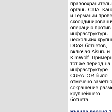
правоохранитель
органы США, Кан
и Германии пров
скоординированн
операцию против
инфраструктуры
нескольких крупн
DDoS-ботнетов,
включая Aisuru и
KimWolf. Примерн
тот же период на
инфраструктуре
CURATOR было
отмечено заметн
сокращение разм
крупнейшего
ботнета ...
Вышла версия 1.