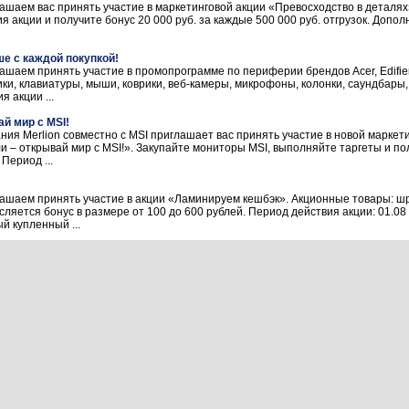
шаем вас принять участие в маркетинговой акции «Превосходство в деталя
 акции и получите бонус 20 000 руб. за каждые 500 000 руб. отгрузок. Допо
е с каждой покупкой!
шаем принять участие в промопрограмме по периферии брендов Acer, Edifi
ки, клавиатуры, мыши, коврики, веб-камеры, микрофоны, колонки, саундбары,
 акции ...
й мир с MSI!
ия Merlion совместно с MSI приглашает вас принять участие в новой маркет
и – открывай мир с MSI!». Закупайте мониторы MSI, выполняйте таргеты и по
Период ...
шаем принять участие в акции «Ламинируем кешбэк». Акционные товары: ш
ляется бонус в размере от 100 до 600 рублей. Период действия акции: 01.08 –
й купленный ...