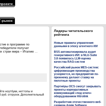
проекте
Т-рынок
Лидеры читательского
рейтинга
Новые правила управления
стие в программе по
данными в эпоху агентного ИИ
 победители получат
х стран мира – Италию ...
BSS автоматизировала аудит
генеративного ИИ: в NLU-Suite
3.8 появилась LLM-оценка
качества RAG-систем
Российский рынок MES-систем:
цифровизация производства
ускоряется, но предприятия по-
прежнему делают ставку на
пилотные проекты
Партнёры OCS смогут закрывать
проекты корпоративных
те ноутбуки, неттопы и
коммуникаций «под ключ»
0 руб. отгрузок. Дополнительный
оборудованием Hitrolink
Разработчик отечественного веб-
сервера Angie Software