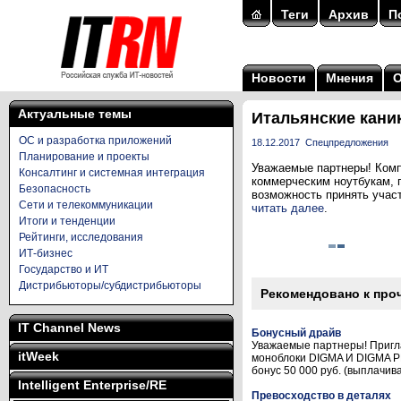
Теги
Архив
П
Новости
Мнения
Актуальные темы
Итальянские кани
ОС и разработка приложений
18.12.2017
Спецпредложения
Планирование и проекты
Уважаемые партнеры! Компа
Консалтинг и системная интеграция
коммерческим ноутбукам, 
Безопасность
возможность принять участ
Сети и телекоммуникации
читать далее
.
Итоги и тенденции
Рейтинги, исследования
ИТ-бизнес
Государство и ИТ
Дистрибьюторы/субдистрибьюторы
Рекомендовано к про
IT Channel News
Бонусный драйв
Уважаемые партнеры! Пригла
itWeek
моноблоки DIGMA И DIGMA PRO
бонус 50 000 руб. (выплачивае
Intelligent Enterprise/RE
Превосходство в деталях