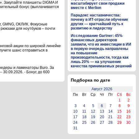
х». Закупайте планшеты DIGMA И
масштабирует свои продажи
лнительный бонус (выплачивается
вместе с Merlion
Парадокс наставничества:
почему в ИТ-отрасли обучение
других — кратчайший путь к
er, GMNG, ОКЛИК. Фокусные
развитию и лидерству
 рюкзаки для ноутбуков – почти
Исследование Gartner: 45%
финансовых директоров
заявили, что их инвестиции в ИИ
инговой акции по широкой линейке
в первую очередь направлены
лучите шанс отправиться в
на повышение
производительности, тогда как
лишь 20% — на улучшение
качества принимаемых решений
редеры и ламинаторы Buro. За
 30.09.2026. - Бонус до 600
Подборка по дате
Август 2026
Пн
Вт
Ср
Чт
Пт
Сб
Вс
1
2
3
4
5
6
7
8
9
10
11
12
13
14
15
16
17
18
19
20
21
22
23
24
25
26
27
28
29
30
31