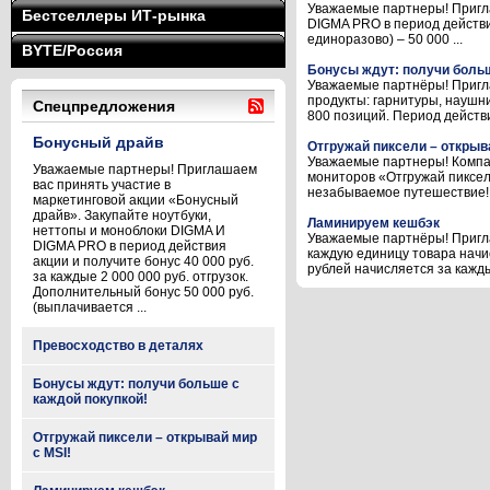
Уважаемые партнеры! Пригла
Бестселлеры ИТ-рынка
DIGMA PRO в период действия
единоразово) – 50 000 ...
BYTE/Россия
Бонусы ждут: получи больш
Уважаемые партнёры! Пригла
продукты: гарнитуры, наушни
Спецпредложения
800 позиций. Период действия
Бонусный драйв
Отгружай пиксели – открыва
Уважаемые партнеры! Компан
Уважаемые партнеры! Приглашаем
мониторов «Отгружай пиксел
вас принять участие в
незабываемое путешествие! 
маркетинговой акции «Бонусный
драйв». Закупайте ноутбуки,
Ламинируем кешбэк
неттопы и моноблоки DIGMA И
Уважаемые партнёры! Пригла
DIGMA PRO в период действия
каждую единицу товара начис
акции и получите бонус 40 000 руб.
рублей начисляется за кажды
за каждые 2 000 000 руб. отгрузок.
Дополнительный бонус 50 000 руб.
(выплачивается ...
Превосходство в деталях
Бонусы ждут: получи больше с
каждой покупкой!
Отгружай пиксели – открывай мир
с MSI!