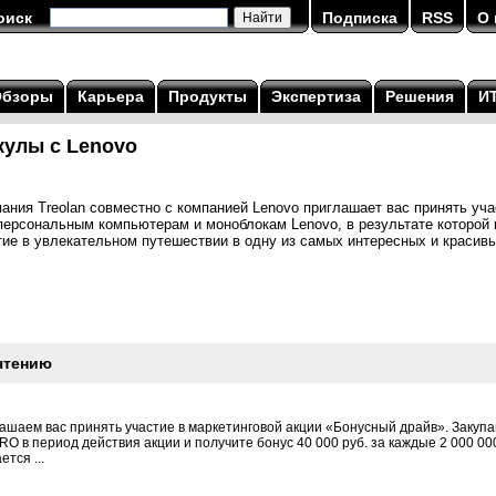
оиск
Подписка
RSS
О 
Обзоры
Карьера
Продукты
Экспертиза
Решения
И
кулы с Lenovo
ния Treolan совместно с компанией Lenovo приглашает вас принять уча
персональным компьютерам и моноблокам Lenovo, в результате которой
ие в увлекательном путешествии в одну из самых интересных и красивы
чтению
шаем вас принять участие в маркетинговой акции «Бонусный драйв». Закупай
 в период действия акции и получите бонус 40 000 руб. за каждые 2 000 00
тся ...