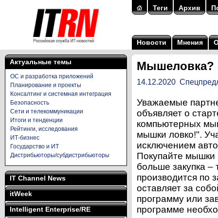
Теги
Архив
П
Новости
Мнения
Актуальные темы
Мышеловка? 
ОС и разработка приложений
14.12.2020
Спецпред
Планирование и проекты
Консалтинг и системная интеграция
Уважаемые партне
Безопасность
Сети и телекоммуникации
объявляет о стар
Итоги и тенденции
компьютерных мыш
Рейтинги, исследования
мышки ловко!". Уч
ИТ-бизнес
исключением авто
Государство и ИТ
Покупайте мышки 
Дистрибьюторы/субдистрибьюторы
больше закупка –
производится по 
IT Channel News
оставляет за собо
itWeek
программу или за
программе необхо
Intelligent Enterprise/RE