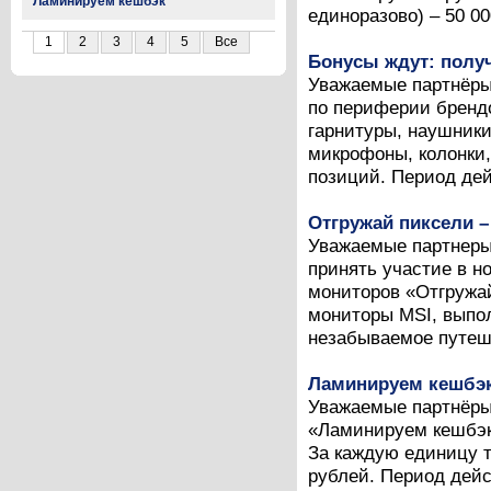
Ламинируем кешбэк
единоразово) – 50 000
1
2
3
4
5
Все
Бонусы ждут: полу
Уважаемые партнёры
по периферии брендо
гарнитуры, наушники
микрофоны, колонки,
позиций. Период дей
Отгружай пиксели –
Уважаемые партнеры!
принять участие в н
мониторов «Отгружай
мониторы MSI, выпол
незабываемое путеше
Ламинируем кешбэ
Уважаемые партнёры
«Ламинируем кешбэк
За каждую единицу т
рублей. Период дейст