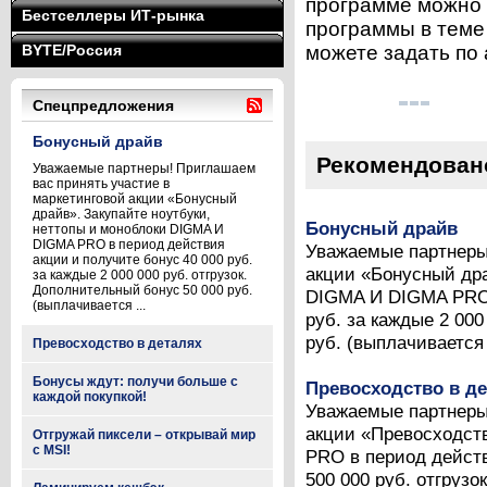
программе можно 
Бестселлеры ИТ-рынка
программы в теме
BYTE/Россия
можете задать по 
Спецпредложения
Бонусный драйв
Рекомендован
Уважаемые партнеры! Приглашаем
вас принять участие в
маркетинговой акции «Бонусный
драйв». Закупайте ноутбуки,
Бонусный драйв
неттопы и моноблоки DIGMA И
DIGMA PRO в период действия
Уважаемые партнеры
акции и получите бонус 40 000 руб.
акции «Бонусный дра
за каждые 2 000 000 руб. отгрузок.
Дополнительный бонус 50 000 руб.
DIGMA И DIGMA PRO 
(выплачивается ...
руб. за каждые 2 000
руб. (выплачивается 
Превосходство в деталях
Бонусы ждут: получи больше с
Превосходство в д
каждой покупкой!
Уважаемые партнеры
акции «Превосходст
Отгружай пиксели – открывай мир
с MSI!
PRO в период действ
500 000 руб. отгруз