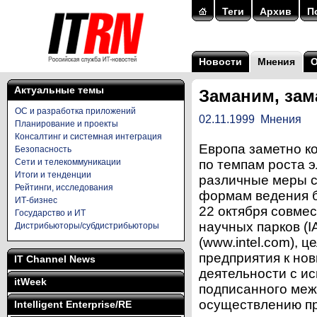
Теги
Архив
П
Новости
Мнения
Актуальные темы
Заманим, зам
ОС и разработка приложений
02.11.1999
Мнения
Планирование и проекты
Консалтинг и системная интеграция
Европа заметно ко
Безопасность
Сети и телекоммуникации
по темпам роста 
Итоги и тенденции
различные меры с
Рейтинги, исследования
формам ведения б
ИТ-бизнес
22 октября совме
Государство и ИТ
научных парков (IA
Дистрибьюторы/субдистрибьюторы
(www.intel.com), 
предприятия к но
IT Channel News
деятельности с и
itWeek
подписанного межд
осуществлению п
Intelligent Enterprise/RE