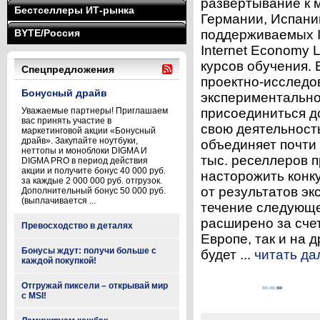
развертывание к м
Бестселлеры ИТ-рынка
Германии, Испании
BYTE/Россия
поддерживаемых In
Internet Economy 
курсов обучения.
Спецпредложения
проектно-исследо
Бонусный драйв
экспериментально
Уважаемые партнеры! Приглашаем
присоединиться д
вас принять участие в
свою деятельность
маркетинговой акции «Бонусный
драйв». Закупайте ноутбуки,
объединяет почти 
неттопы и моноблоки DIGMA И
тыс. реселлеров п
DIGMA PRO в период действия
акции и получите бонус 40 000 руб.
насторожить конк
за каждые 2 000 000 руб. отгрузок.
от результатов э
Дополнительный бонус 50 000 руб.
(выплачивается ...
течение следующег
расширено за сче
Превосходство в деталях
Европе, так и на д
Бонусы ждут: получи больше с
будет ...
читать да
каждой покупкой!
Отгружай пиксели – открывай мир
с MSI!