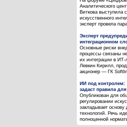
На форуме «Цифрово
Аналитического цент
Виткова выступила с
искусственного инте
эксперт провела пар
Эксперт предупред
интеграционном сл
Основные риски внед
процессы связаны не
их интеграции в ИТ
Левкин Кирилл, прод
акционер — ГК Softlin
ИИ под контролем: 
задаст правила для
Опубликован для общ
регулировании искус
закладывает основу 
технологий. Речь ид
полноценной нормати