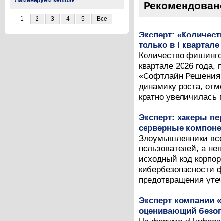
Ламинируем кешбэк
Рекомендован
1
2
3
4
5
Все
Эксперт: «Количес
только в I квартале
Количество фишинго
квартале 2026 года, 
«Софтлайн Решения» 
динамику роста, отме
кратно увеличилась п
Эксперт: хакеры п
серверные компоне
Злоумышленники все
пользователей, а не
исходный код корпор
кибербезопасности ф
предотвращения утеч
Эксперт компании 
оценивающий безоп