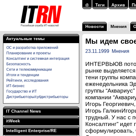
Теги
Архив
П
Новости
Мнения
Актуальные темы
Мы идем сво
ОС и разработка приложений
23.11.1999
Мнения
Планирование и проекты
Консалтинг и системная интеграция
ИНТЕРВЬЮВ поток
Безопасность
Сети и телекоммуникации
рынке выделяется
Итоги и тенденции
тени группы компа
Рейтинги, исследования
еженедельника Эд
ИТ-бизнес
группы “Аквариус
Государство и ИТ
компании “Аквари
Дистрибьюторы/субдистрибьюторы
Игорь Георгиевич
Игорь ГалкинИгор
IT Channel News
трудный. У нас с
itWeek
Консалтинг” идет
сформулировать, ч
Intelligent Enterprise/RE