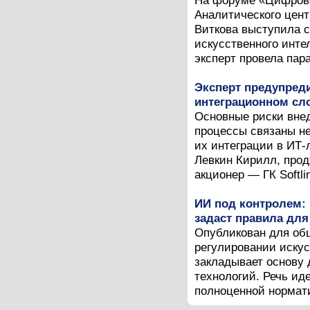
На форуме «Цифрово
Аналитического цент
Виткова выступила с
искусственного инте
эксперт провела пар
Эксперт предупред
интеграционном сл
Основные риски внед
процессы связаны не
их интеграции в ИТ
Левкин Кирилл, прод
акционер — ГК Softlin
ИИ под контролем: 
задаст правила для
Опубликован для общ
регулировании искус
закладывает основу 
технологий. Речь ид
полноценной нормати