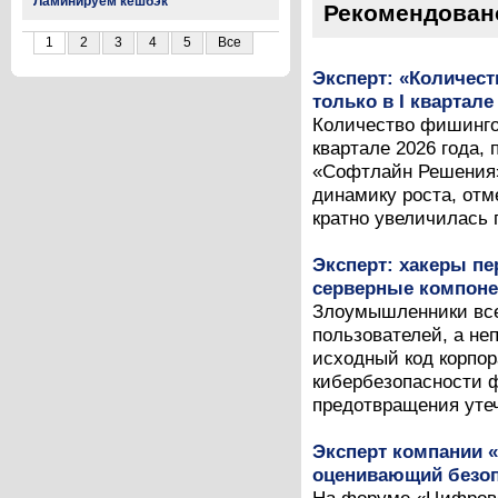
Ламинируем кешбэк
Рекомендован
1
2
3
4
5
Все
Эксперт: «Количес
только в I квартале
Количество фишинго
квартале 2026 года, 
«Софтлайн Решения» 
динамику роста, отме
кратно увеличилась п
Эксперт: хакеры п
серверные компоне
Злоумышленники все
пользователей, а не
исходный код корпор
кибербезопасности ф
предотвращения утеч
Эксперт компании 
оценивающий безоп