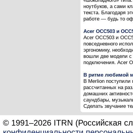
«шоколадного» типа:
ноутбуков, а сами 
текста. Благодаря э
работе — будь то оф
Acer OCC503 и OCC
Acer OCC503 и OCC5
повседневного испо
эргономику, необход
вошли две модели с
подключения. Acer O
В ритме любимой 
В Merlion поступили
рассчитанных на ра
домашних активност
саундбары, музыкаль
Сделать звучание те
© 1991–2026 ITRN (Российская сл
конфиденциальности персональн