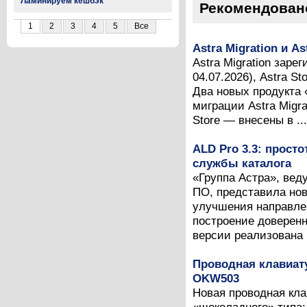
Ламинируем кешбэк
Рекомендован
1
2
3
4
5
Все
Astra Migration и A
Astra Migration зар
04.07.2026), Astra S
Два новых продукта
миграции Astra Migr
Store — внесены в ...
ALD Pro 3.3: прост
службы каталога
«Группа Астра», вед
ПО, представила нов
улучшения направлен
построение доверен
версии реализована п
Проводная клавиат
OKW503
Новая проводная кл