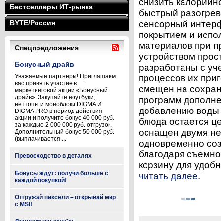
снизить калорийно
Бестселлеры ИТ-рынка
быстрый разогрев
BYTE/Россия
сенсорный интерф
покрытием и испо
материалов при п
Спецпредложения
устройством прос
Бонусный драйв
разработаны с уч
Уважаемые партнеры! Приглашаем
процессов их при
вас принять участие в
смещен на сохран
маркетинговой акции «Бонусный
драйв». Закупайте ноутбуки,
программ дополне
неттопы и моноблоки DIGMA И
добавлению воды 
DIGMA PRO в период действия
акции и получите бонус 40 000 руб.
блюда остается ц
за каждые 2 000 000 руб. отгрузок.
оснащен двумя не
Дополнительный бонус 50 000 руб.
(выплачивается ...
одновременно соз
благодаря съемно
Превосходство в деталях
корзину для удобн
Бонусы ждут: получи больше с
читать далее
.
каждой покупкой!
Отгружай пиксели – открывай мир
с MSI!