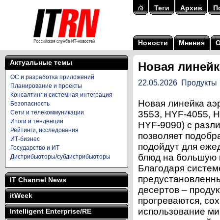
Теги
Архив
П
Новости
Мнения
Актуальные темы
Новая линейк
ОС и разработка приложений
22.05.2026
Продукты
Планирование и проекты
Консалтинг и системная интеграция
Новая линейка аэ
Безопасность
Сети и телекоммуникации
3553, HYF-4055, 
Итоги и тенденции
HYF-9090) с разли
Рейтинги, исследования
позволяет подобр
ИТ-бизнес
подойдут для еже
Государство и ИТ
блюд на большую 
Дистрибьюторы/субдистрибьюторы
Благодаря систем
предустановленны
IT Channel News
десертов – проду
itWeek
прогреваются, сох
использование ми
Intelligent Enterprise/RE