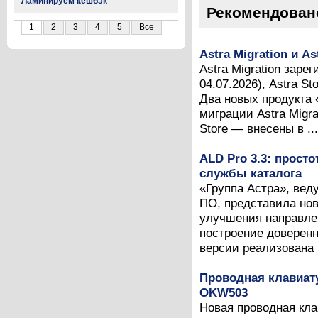
Ламинируем кешбэк
Рекомендован
1
2
3
4
5
Все
Astra Migration и A
Astra Migration зар
04.07.2026), Astra S
Два новых продукта
миграции Astra Migr
Store — внесены в ...
ALD Pro 3.3: прост
службы каталога
«Группа Астра», вед
ПО, представила нов
улучшения направлен
построение доверен
версии реализована п
Проводная клавиат
OKW503
Новая проводная кл