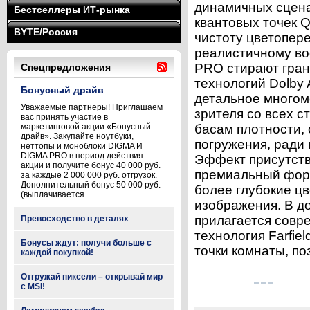
динамичных сцена
Бестселлеры ИТ-рынка
квантовых точек Q
BYTE/Россия
чистоту цветопере
реалистичному во
PRO стирают гран
Спецпредложения
технологий Dolby A
Бонусный драйв
детальное многоме
Уважаемые партнеры! Приглашаем
зрителя со всех 
вас принять участие в
маркетинговой акции «Бонусный
басам плотности,
драйв». Закупайте ноутбуки,
погружения, ради 
неттопы и моноблоки DIGMA И
DIGMA PRO в период действия
Эффект присутстви
акции и получите бонус 40 000 руб.
премиальный фор
за каждые 2 000 000 руб. отгрузок.
Дополнительный бонус 50 000 руб.
более глубокие ц
(выплачивается ...
изображения. В д
прилагается совр
Превосходство в деталях
технология Farfie
Бонусы ждут: получи больше с
точки комнаты, по
каждой покупкой!
Отгружай пиксели – открывай мир
с MSI!