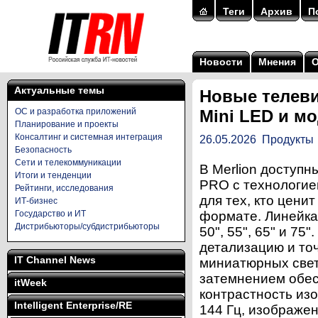
Теги
Архив
П
Новости
Мнения
Актуальные темы
Новые телеви
ОС и разработка приложений
Mini LED и м
Планирование и проекты
Консалтинг и системная интеграция
26.05.2026
Продукты
Безопасность
Сети и телекоммуникации
В Merlion доступ
Итоги и тенденции
PRO с технологие
Рейтинги, исследования
для тех, кто цени
ИТ-бизнес
Государство и ИТ
формате. Линейка
Дистрибьюторы/субдистрибьюторы
50", 55", 65" и 75
детализацию и то
IT Channel News
миниатюрных свет
затемнением обес
itWeek
контрастность из
Intelligent Enterprise/RE
144 Гц, изображе