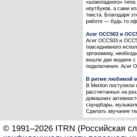
«шоколадного» типа:
ноутбуков, а сами 
текста. Благодаря э
работе — будь то оф
Acer OCC503 и OCC
Acer OCC503 и OCC5
повседневного испо
эргономику, необход
вошли две модели с
подключения. Acer O
В ритме любимой 
В Merlion поступили
рассчитанных на ра
домашних активност
саундбары, музыкаль
Сделать звучание те
© 1991–2026 ITRN (Российская сл