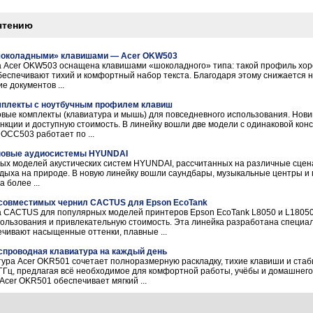
чтению
«шоколадными» клавишами — Acer OKW503
а Acer OKW503 оснащена клавишами «шоколадного» типа: такой профиль хо
беспечивают тихий и комфортный набор текста. Благодаря этому снижается н
 документов ...
мплекты с ноутбучным профилем клавиш
ые комплекты (клавиатура и мышь) для повседневного использования. Нов
нкции и доступную стоимость. В линейку вошли две модели с одинаковой кон
OCC503 работает по ...
 новые аудиосистемы HYUNDAI
овых моделей акустических систем HYUNDAI, рассчитанных на различные сцен
дыха на природе. В новую линейку вошли саундбары, музыкальные центры и п
 более ...
а совместимых чернил CACTUS для Epson EcoTank
 CACTUS для популярных моделей принтеров Epson EcoTank L8050 и L18050
пользования и привлекательную стоимость. Эта линейка разработана специа
чивают насыщенные оттенки, плавные ...
спроводная клавиатура на каждый день
ура Acer OKR501 сочетает полноразмерную раскладку, тихие клавиши и ста
 ГГц, предлагая всё необходимое для комфортной работы, учёбы и домашнег
Acer OKR501 обеспечивает мягкий ...