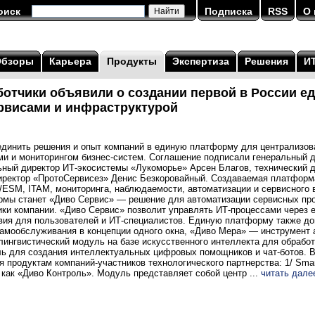
оиск
Подписка
RSS
О 
Обзоры
Карьера
Продукты
Экспертиза
Решения
И
ботчики объявили о создании первой в России 
рвисами и инфраструктурой
единить решения и опыт компаний в единую платформу для централизов
ми и мониторингом бизнес-систем. Соглашение подписали генеральный 
ьный директор ИТ-экосистемы «Лукоморье» Арсен Благов, технический
иректор «ПротоСервисез» Денис Безкоровайный. Создаваемая платформ
/ESM, ITAM, мониторинга, наблюдаемости, автоматизации и сервисного
мы станет «Диво Сервис» — решение для автоматизации сервисных проц
ики компании. «Диво Сервис» позволит управлять ИТ-процессами через 
вия для пользователей и ИТ-специалистов. Единую платформу также до
амообслуживания в концепции одного окна, «Диво Мера» — инструмент 
ингвистический модуль на базе искусственного интеллекта для обработк
ь для создания интеллектуальных цифровых помощников и чат-ботов.
 продуктам компаний-участников технологического партнерства: 1/ Smar
как «Диво Контроль». Модуль представляет собой центр ...
читать дале