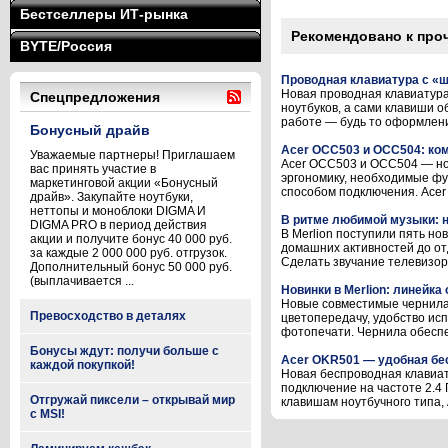
Бестселлеры ИТ-рынка
Рекомендовано к про
BYTE/Россия
Проводная клавиатура с 
Новая проводная клавиатур
Спецпредложения
ноутбуков, а сами клавиши о
работе — будь то оформление
Бонусный драйв
Acer OCC503 и OCC504: ко
Уважаемые партнеры! Приглашаем
Acer OCC503 и OCC504 — нов
вас принять участие в
эргономику, необходимые фу
маркетинговой акции «Бонусный
способом подключения. Acer 
драйв». Закупайте ноутбуки,
неттопы и моноблоки DIGMA И
В ритме любимой музыки:
DIGMA PRO в период действия
В Merlion поступили пять н
акции и получите бонус 40 000 руб.
домашних активностей до от
за каждые 2 000 000 руб. отгрузок.
Сделать звучание телевизора
Дополнительный бонус 50 000 руб.
(выплачивается ...
Новинки в Merlion: линейк
Новые совместимые чернила
Превосходство в деталях
цветопередачу, удобство ис
фотопечати. Чернила обеспе
Бонусы ждут: получи больше с
Acer OKR501 — удобная бе
каждой покупкой!
Новая беспроводная клавиат
подключение на частоте 2.4
Отгружай пиксели – открывай мир
клавишам ноутбучного типа, 
с MSI!