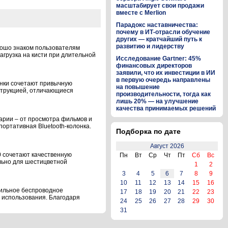
масштабирует свои продажи
вместе с Merlion
Парадокс наставничества:
почему в ИТ-отрасли обучение
других — кратчайший путь к
развитию и лидерству
рошо знаком пользователям
агрузка на кисти при длительной
Исследование Gartner: 45%
финансовых директоров
заявили, что их инвестиции в ИИ
в первую очередь направлены
инки сочетают привычную
на повышение
струкцией, отличающиеся
производительности, тогда как
лишь 20% — на улучшение
качества принимаемых решений
арии – от просмотра фильмов и
ортативная Bluetooth-колонка.
Подборка по дате
Август 2026
 сочетают качественную
Пн
Вт
Ср
Чт
Пт
Сб
Вс
льно для шестицветной
1
2
3
4
5
6
7
8
9
10
11
12
13
14
15
16
бильное беспроводное
17
18
19
20
21
22
23
о использования. Благодаря
24
25
26
27
28
29
30
31