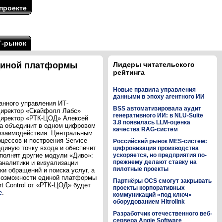
проекте
Т-рынок
единой платформы
Лидеры читательского
рейтинга
Новые правила управления
данными в эпоху агентного ИИ
анного управления ИТ-
BSS автоматизировала аудит
директор «Скайфолл Лабс»
генеративного ИИ: в NLU-Suite
 директор «РТК-ЦОД» Алексей
3.8 появилась LLM-оценка
а объединит в одном цифровом
качества RAG-систем
 взаимодействия. Центральным
ессов и построения Service
Российский рынок MES-систем:
единую точку входа и обеспечит
цифровизация производства
полнят другие модули «Диво»:
ускоряется, но предприятия по-
прежнему делают ставку на
аналитики и визуализации
пилотные проекты
и обращений и поиска услуг, а
 Возможности единой платформы
Партнёры OCS смогут закрывать
t Control от «РТК-ЦОД» будет
проекты корпоративных
е
.
коммуникаций «под ключ»
оборудованием Hitrolink
Разработчик отечественного веб-
сервера Angie Software