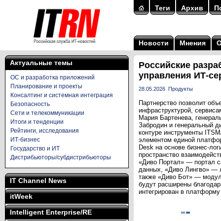
Теги
Архив
П
Новости
Мнения
Актуальные темы
Российские разра
управления ИТ-се
ОС и разработка приложений
Планирование и проекты
28.05.2026
Продукты
Консалтинг и системная интеграция
Партнерство позволит объ
Безопасность
инфраструктурой, сервиса
Сети и телекоммуникации
Мария Бартенева, генерал
Итоги и тенденции
Забродин и генеральный д
Рейтинги, исследования
контуре инструменты ITSM
ИТ-бизнес
элементом единой платфор
Desk на основе бизнес-лог
Государство и ИТ
пространство взаимодейст
Дистрибьюторы/субдистрибьюторы
«Диво Портал» — портал с
данных, «Диво Лингво» — л
также «Диво Бот» — модул
IT Channel News
будут расширены благодаря
интегрирован в платформу 
itWeek
Intelligent Enterprise/RE