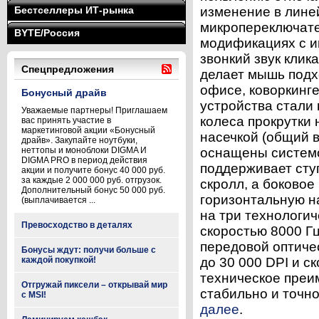
Бестселлеры ИТ-рынка
изменение в лине
микропереключател
BYTE/Россия
модификациях с и
звонкий звук клика
Спецпредложения
делает мышь подх
офисе, коворкинге
Бонусный драйв
устройства стали
Уважаемые партнеры! Приглашаем
колеса прокрутки
вас принять участие в
маркетинговой акции «Бонусный
насечкой (общий 
драйв». Закупайте ноутбуки,
неттопы и моноблоки DIGMA И
оснащены системо
DIGMA PRO в период действия
поддерживает сту
акции и получите бонус 40 000 руб.
за каждые 2 000 000 руб. отгрузок.
скролл, а боковое
Дополнительный бонус 50 000 руб.
горизонтальную н
(выплачивается ...
на три технологи
Превосходство в деталях
скоростью 8000 Г
передовой оптиче
Бонусы ждут: получи больше с
каждой покупкой!
до 30 000 DPI и с
техническое преи
Отгружай пиксели – открывай мир
стабильно и точно
с MSI!
далее
.