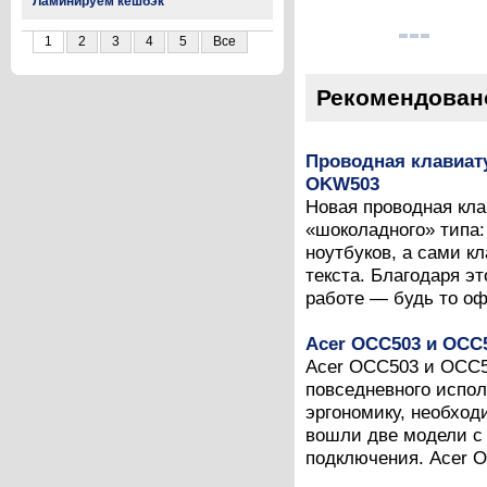
Ламинируем кешбэк
1
2
3
4
5
Все
Рекомендован
Проводная клавиат
OKW503
Новая проводная кл
«шоколадного» типа:
ноутбуков, а сами 
текста. Благодаря э
работе — будь то оф
Acer OCC503 и OCC
Acer OCC503 и OCC5
повседневного испо
эргономику, необход
вошли две модели с
подключения. Acer O