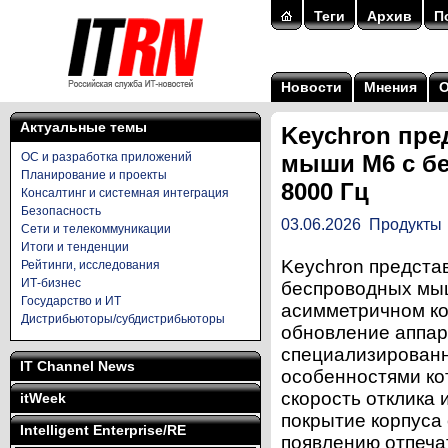
Теги
Архив
П
Новости
Мнения
Актуальные темы
Keychron пре
ОС и разработка приложений
мыши M6 с б
Планирование и проекты
8000 Гц
Консалтинг и системная интеграция
Безопасность
03.06.2026
Продукты
Сети и телекоммуникации
Итоги и тенденции
Keychron предста
Рейтинги, исследования
ИТ-бизнес
беспроводных мыш
Государство и ИТ
асимметричном ко
Дистрибьюторы/субдистрибьюторы
обновление аппар
специализирован
IT Channel News
особенностями ко
скорость отклика
itWeek
покрытие корпуса
Intelligent Enterprise/RE
появлению отпеча