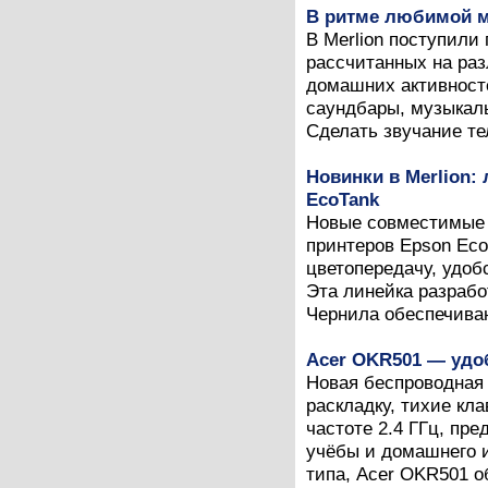
В ритме любимой 
В Merlion поступили
рассчитанных на ра
домашних активност
саундбары, музыкаль
Сделать звучание те
Новинки в Merlion
EcoTank
Новые совместимые
принтеров Epson Eco
цветопередачу, удоб
Эта линейка разраб
Чернила обеспечиваю
Acer OKR501 — удо
Новая беспроводная
раскладку, тихие кл
частоте 2.4 ГГц, пр
учёбы и домашнего 
типа, Acer OKR501 об