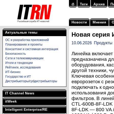
Теги
Архив
П
Новости
Мнения
Актуальные темы
Новая серия 
ОС и разработка приложений
10.06.2026
Продукты
Планирование и проекты
Консалтинг и системная интеграция
Линейка включает
Безопасность
Сети и телекоммуникации
предназначена дл
Итоги и тенденции
оборудования, ка
Рейтинги, исследования
другой техники, ч
ИТ-бизнес
Ключевая особенн
Государство и ИТ
евророзеток с ре
Дистрибьюторы/субдистрибьюторы
подключать к одн
использования до
IT Channel News
фильтров. В лине
itWeek
CTL-600B-8F-LDK 
8F-LDK — 800 VA 
Intelligent Enterprise/RE