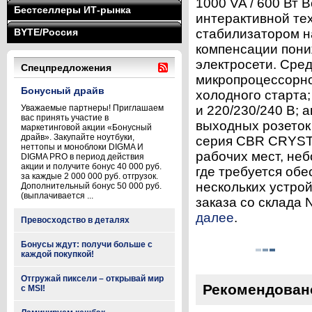
1000 VA / 600 Вт 
Бестселлеры ИТ-рынка
интерактивной те
BYTE/Россия
стабилизатором н
компенсации пони
электросети. Сре
Спецпредложения
микропроцессорно
Бонусный драйв
холодного старта
Уважаемые партнеры! Приглашаем
и 220/230/240 В; 
вас принять участие в
выходных розеток
маркетинговой акции «Бонусный
драйв». Закупайте ноутбуки,
серия CBR CRYST
неттопы и моноблоки DIGMA И
рабочих мест, неб
DIGMA PRO в период действия
акции и получите бонус 40 000 руб.
где требуется об
за каждые 2 000 000 руб. отгрузок.
нескольких устро
Дополнительный бонус 50 000 руб.
(выплачивается ...
заказа со склада 
далее
.
Превосходство в деталях
Бонусы ждут: получи больше с
каждой покупкой!
Отгружай пиксели – открывай мир
Рекомендован
с MSI!