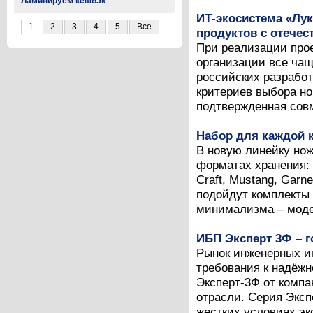
Ламинируем кешбэк
ИТ-экосистема «Лу
1
2
3
4
5
Все
продуктов с отече
При реализации про
организации все ча
российских разработ
критериев выбора но
подтвержденная совм
Набор для каждой к
В новую линейку нож
форматах хранения: U
Craft, Mustang, Garn
подойдут комплекты 
минимализма – модел
ИБП Эксперт 3Ф – 
Рынок инженерных и
требования к надёж
Эксперт-3Ф от компа
отрасли. Серия Эксп
жестких условиях эк