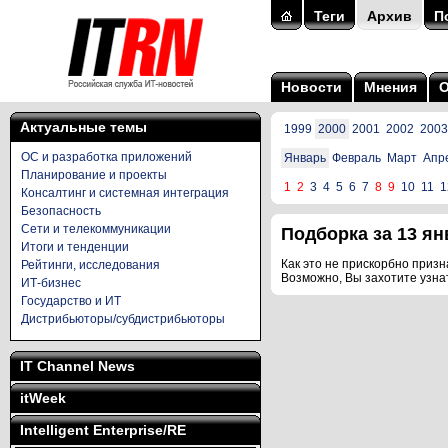
Теги
Архив
П
Новости
Мнения
Актуальные темы
1999
2000
2001
2002
2003
ОС и разработка приложений
Январь
Февраль
Март
Апр
Планирование и проекты
1
2
3
4
5
6
7
8
9
10
11
1
Консалтинг и системная интеграция
Безопасность
Сети и телекоммуникации
Подборка за 13 янв
Итоги и тенденции
Как это не прискорбно призна
Рейтинги, исследования
Возможно, Вы захотите узна
ИТ-бизнес
Государство и ИТ
Дистрибьюторы/субдистрибьюторы
IT Channel News
itWeek
Intelligent Enterprise/RE