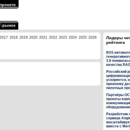
проекте
Т-рынок
2017
2018
2019
2020
2021
2022
2023
2024
2025
2026
Лидеры чи
рейтинга
BSS автомат
генеративного
3.8 появилас
качества RA
Российский р
цифровизаци
ускоряется, н
прежнему дел
пилотные пр
Партнёры OC
проекты кор
коммуникаци
оборудованием
Разработчик 
сервера Angi
масштабируе
вместе с Merl