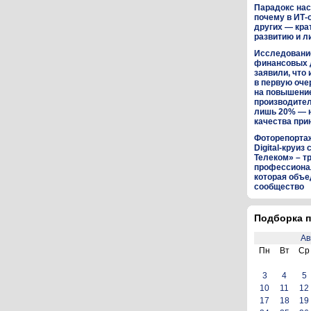
Парадокс нас
почему в ИТ-
других — кра
развитию и л
Исследование
финансовых 
заявили, что 
в первую оч
на повышени
производител
лишь 20% — 
качества пр
Фоторепортаж:
Digital-круиз
Телеком» – т
профессиона
которая объе
сообщество
Подборка п
Ав
Пн
Вт
Ср
3
4
5
10
11
12
17
18
19