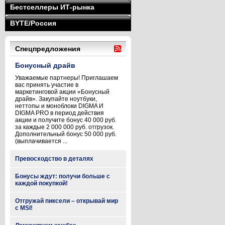
Бестселлеры ИТ-рынка
BYTE/Россия
Спецпредложения
Бонусный драйв
Уважаемые партнеры! Приглашаем
вас принять участие в
маркетинговой акции «Бонусный
драйв». Закупайте ноутбуки,
неттопы и моноблоки DIGMA И
DIGMA PRO в период действия
акции и получите бонус 40 000 руб.
за каждые 2 000 000 руб. отгрузок.
Дополнительный бонус 50 000 руб.
(выплачивается ...
Превосходство в деталях
Бонусы ждут: получи больше с
каждой покупкой!
Отгружай пиксели – открывай мир
с MSI!