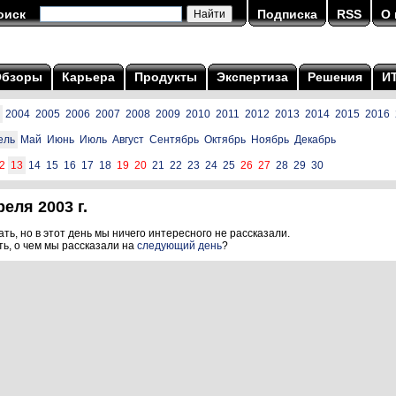
оиск
Подписка
RSS
О 
Обзоры
Карьера
Продукты
Экспертиза
Решения
И
2004
2005
2006
2007
2008
2009
2010
2011
2012
2013
2014
2015
2016
ель
Май
Июнь
Июль
Август
Сентябрь
Октябрь
Ноябрь
Декабрь
2
13
14
15
16
17
18
19
20
21
22
23
24
25
26
27
28
29
30
еля 2003 г.
ть, но в этот день мы ничего интересного не рассказали.
ть, о чем мы рассказали на
следующий день
?