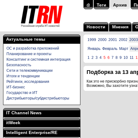
Теги
Архив
П
Новости
Мнения
Актуальные темы
1999
2000
2001
2002
2003
ОС и разработка приложений
Январь
Февраль
Март
Апр
Планирование и проекты
1
2
3
4
5
6
7
8
9
10
11
1
Консалтинг и системная интеграция
Безопасность
Сети и телекоммуникации
Подборка за 13 апр
Итоги и тенденции
Как это не прискорбно призна
Рейтинги, исследования
Возможно, Вы захотите узна
ИТ-бизнес
Государство и ИТ
Дистрибьюторы/субдистрибьюторы
IT Channel News
itWeek
Intelligent Enterprise/RE