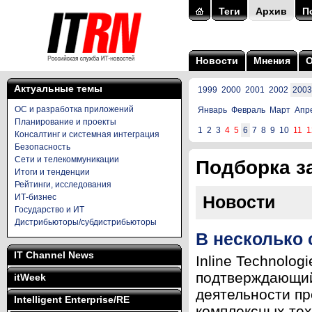
Теги
Архив
П
Новости
Мнения
Актуальные темы
1999
2000
2001
2002
2003
ОС и разработка приложений
Январь
Февраль
Март
Апр
Планирование и проекты
1
2
3
4
5
6
7
8
9
10
11
1
Консалтинг и системная интеграция
Безопасность
Сети и телекоммуникации
Подборка за
Итоги и тенденции
Рейтинги, исследования
ИТ-бизнес
Новости
Государство и ИТ
Дистрибьюторы/субдистрибьюторы
В несколько 
IT Channel News
Inline Technologi
подтверждающий 
itWeek
деятельности пр
Intelligent Enterprise/RE
комплексных тех