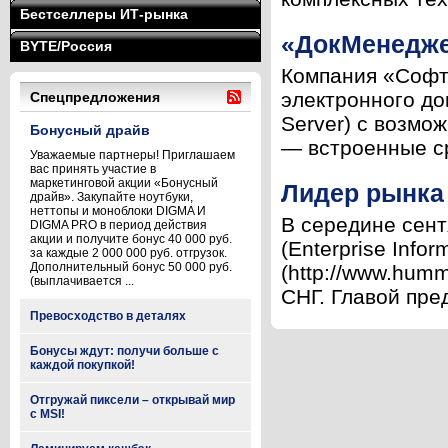
Бестселлеры ИТ-рынка
«ДокМенедже
BYTE/Россия
Компания «СофтИ
электронного до
Спецпредложения
Server) с возмо
Бонусный драйв
— встроенные ср
Уважаемые партнеры! Приглашаем
вас принять участие в
маркетинговой акции «Бонусный
Лидер рынка
драйв». Закупайте ноутбуки,
неттопы и моноблоки DIGMA И
В середине сен
DIGMA PRO в период действия
акции и получите бонус 40 000 руб.
(Enterprise Inf
за каждые 2 000 000 руб. отгрузок.
Дополнительный бонус 50 000 руб.
(http://www.hum
(выплачивается ...
СНГ. Главой пред
Превосходство в деталях
Бонусы ждут: получи больше с
каждой покупкой!
Отгружай пиксели – открывай мир
с MSI!