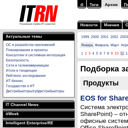
Теги
Архив
П
Новости
Мнения
Актуальные темы
1999
2000
2001
2002
2003
ОС и разработка приложений
Январь
Февраль
Март
Апр
Планирование и проекты
1
2
3
4
5
6
7
8
9
10
11
1
Консалтинг и системная интеграция
Безопасность
Сети и телекоммуникации
Подборка за
Итоги и тенденции
Рейтинги, исследования
ИТ-бизнес
Продукты
Государство и ИТ
Дистрибьюторы/субдистрибьюторы
EOS for Shar
IT Channel News
Система электрон
SharePoint) – о
itWeek
офисные системы
Intelligent Enterprise/RE
Office SharePoint 