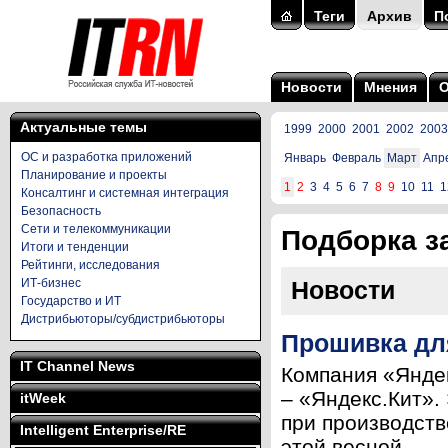
Теги
Архив
П
Новости
Мнения
Актуальные темы
1999
2000
2001
2002
2003
ОС и разработка приложений
Январь
Февраль
Март
Апр
Планирование и проекты
1
2
3
4
5
6
7
8
9
10
11
1
Консалтинг и системная интеграция
Безопасность
Сети и телекоммуникации
Подборка за
Итоги и тенденции
Рейтинги, исследования
ИТ-бизнес
Новости
Государство и ИТ
Дистрибьюторы/субдистрибьюторы
Прошивка для
IT Channel News
Компания «Яндек
– «Яндекс.Кит».
itWeek
при производств
Intelligent Enterprise/RE
этой весной ...