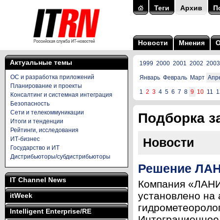
Теги
Архив
П
Новости
Мнения
Актуальные темы
1999
2000
2001
2002
2003
ОС и разработка приложений
Январь
Февраль
Март
Апр
Планирование и проекты
1
2
3
4
5
6
7
8
9
10
11
1
Консалтинг и системная интеграция
Безопасность
Сети и телекоммуникации
Подборка за
Итоги и тенденции
Рейтинги, исследования
ИТ-бизнес
Новости
Государство и ИТ
Дистрибьюторы/субдистрибьюторы
Решение ЛАН
IT Channel News
Компания «ЛАНИ
установлено на 
itWeek
гидрометеороло
Intelligent Enterprise/RE
Интеграционное 