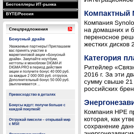
Бестселлеры ИТ-рынка
Компактный N
BYTE/Россия
Компания Synol
на домашних и б
Спецпредложения
переносное реше
Бонусный драйв
жестких дисков 
Уважаемые партнеры! Приглашаем
вас принять участие в
маркетинговой акции «Бонусный
Категория пл
драйв». Закупайте ноутбуки,
неттопы и моноблоки DIGMA И
Ритейлер «Связ
DIGMA PRO в период действия
акции и получите бонус 40 000 руб.
2016 г. За эти 
за каждые 2 000 000 руб. отгрузок.
Дополнительный бонус 50 000 руб.
сумму свыше 21 
(выплачивается ...
российских бренд
Превосходство в деталях
Энергонезав
Бонусы ждут: получи больше с
каждой покупкой!
Компания HPE пр
которая, как ут
Отгружай пиксели – открывай мир
с MSI!
сохранение дан
энергонезависим