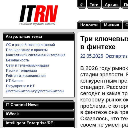
Теги
Архив
П
Новости
Мнения
Актуальные темы
Три ключевы
ОС и разработка приложений
в финтехе
Планирование и проекты
Консалтинг и системная интеграция
22.05.2026
Экспертиз
Безопасность
Сети и телекоммуникации
В 2026 году рыно
Итоги и тенденции
стадии зрелости.
Рейтинги, исследования
конкурентным пре
ИТ-бизнес
Государство и ИТ
стандарт. Рассмот
Дистрибьюторы/субдистрибьюторы
сегодня и какие т
которому рынок о
IT Channel News
проблема, с котор
в финтехе она пре
itWeek
Оказалось, что т
Intelligent Enterprise/RE
своем не умеет р