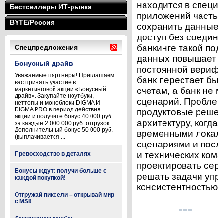
находится в специ
Бестселлеры ИТ-рынка
приложений часть
BYTE/Россия
сохранить данные
доступ без соедин
банкинге такой по
Спецпредложения
данных повышает 
Бонусный драйв
постоянной вериф
Уважаемые партнеры! Приглашаем
банк перестает бы
вас принять участие в
маркетинговой акции «Бонусный
счетам, а банк н
драйв». Закупайте ноутбуки,
сценарий. Пробле
неттопы и моноблоки DIGMA И
DIGMA PRO в период действия
продуктовые реше
акции и получите бонус 40 000 руб.
архитектуру, когд
за каждые 2 000 000 руб. отгрузок.
Дополнительный бонус 50 000 руб.
временными лока
(выплачивается ...
сценариями и пос
и технических ко
Превосходство в деталях
проектировать се
Бонусы ждут: получи больше с
решать задачи уп
каждой покупкой!
консистентностью 
Отгружай пиксели – открывай мир
с MSI!