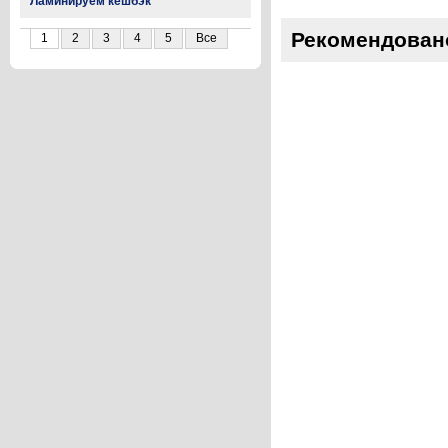
Ламинируем кешбэк
Рекомендован
1
2
3
4
5
Все