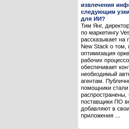
извлечения инф
следующим узк
для ИИ?
Тим Янг, директо
по маркетингу Ves
рассказывает на 
New Stack о том, 
оптимизация орке
рабочих процесс
обеспечивает конт
необходимый ав
агентам. Публич
помощники стали
распространены, 
поставщики ПО в
добавляют в сво
приложения ...