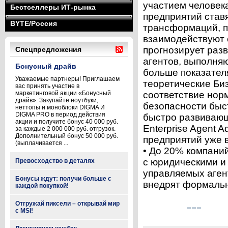
участием человека
Бестселлеры ИТ-рынка
предприятий ставя
BYTE/Россия
трансформаций, п
взаимодействуют 
прогнозирует разв
Спецпредложения
агентов, выполняю
Бонусный драйв
больше показател
Уважаемые партнеры! Приглашаем
теоретические Биз
вас принять участие в
маркетинговой акции «Бонусный
соответствие нор
драйв». Закупайте ноутбуки,
безопасности быс
неттопы и моноблоки DIGMA И
DIGMA PRO в период действия
быстро развивающ
акции и получите бонус 40 000 руб.
Enterprise Agent 
за каждые 2 000 000 руб. отгрузок.
Дополнительный бонус 50 000 руб.
предприятий уже 
(выплачивается ...
• До 20% компаний
с юридическими и
Превосходство в деталях
управляемых агент
Бонусы ждут: получи больше с
внедрят формальн
каждой покупкой!
Отгружай пиксели – открывай мир
с MSI!