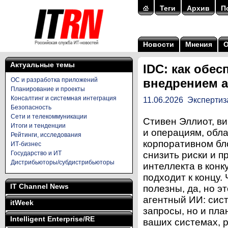
Теги
Архив
П
Новости
Мнения
Актуальные темы
IDC: как обе
ОС и разработка приложений
внедрением а
Планирование и проекты
Консалтинг и системная интеграция
11.06.2026
Экспертиз
Безопасность
Сети и телекоммуникации
Стивен Эллиот, в
Итоги и тенденции
и операциям, обл
Рейтинги, исследования
корпоративном бло
ИТ-бизнес
Государство и ИТ
снизить риски и п
Дистрибьюторы/субдистрибьюторы
интеллекта в кон
подходит к концу.
IT Channel News
полезны, да, но 
агентный ИИ: сис
itWeek
запросы, но и пла
Intelligent Enterprise/RE
ваших системах, р