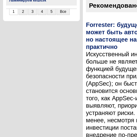
Ламинируем кешбэк
Рекомендован
1
2
3
4
5
Все
Forrester: буду
может быть авт
но настоящее на
практично
Искусственный и
больше не являе
функцией будущег
безопасности пр
(AppSec); он быс
становится основ
того, как AppSec
выявляют, приор
устраняют риски.
менее, несмотря 
инвестиции поста
внедрение по-пре