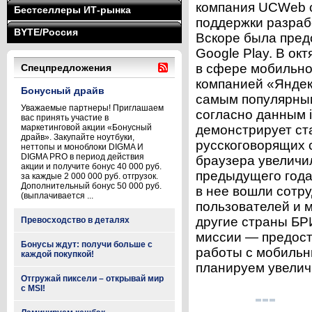
компания UCWeb с
Бестселлеры ИТ-рынка
поддержки разраб
BYTE/Россия
Вскоре была пред
Google Play. В ок
в сфере мобильног
Спецпредложения
компанией «Яндек
Бонусный драйв
самым популярным
Уважаемые партнеры! Приглашаем
согласно данным i
вас принять участие в
маркетинговой акции «Бонусный
демонстрирует ст
драйв». Закупайте ноутбуки,
русскоговорящих с
неттопы и моноблоки DIGMA И
DIGMA PRO в период действия
браузера увеличи
акции и получите бонус 40 000 руб.
предыдущего года
за каждые 2 000 000 руб. отгрузок.
Дополнительный бонус 50 000 руб.
в нее вошли сотр
(выплачивается ...
пользователей и 
другие страны БР
Превосходство в деталях
миссии — предост
Бонусы ждут: получи больше с
работы с мобильн
каждой покупкой!
планируем увеличи
Отгружай пиксели – открывай мир
с MSI!