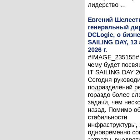
лидерство ...
Евгений Шелест
генеральный ди
DCLogic, о бизне
SAILING DAY, 13 
2026 г.
#IMAGE_235155# 
чему будет посв
IT SAILING DAY 2
Сегодня руководи
подразделений р
гораздо более с
задачи, чем неск
назад. Помимо о
стабильности
инфраструктуры,
одновременно со
затраты, внедрят