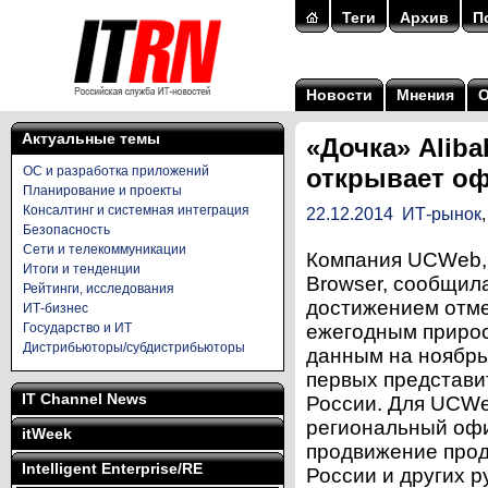
Теги
Архив
П
Новости
Мнения
Актуальные темы
«Дочка» Alib
ОС и разработка приложений
открывает оф
Планирование и проекты
Консалтинг и системная интеграция
22.12.2014
ИТ-рынок
Безопасность
Сети и телекоммуникации
Компания UCWeb, 
Итоги и тенденции
Browser, сообщила
Рейтинги, исследования
достижением отме
ИТ-бизнес
Государство и ИТ
ежегодным прирос
Дистрибьюторы/субдистрибьюторы
данным на ноябрь
первых представи
IT Channel News
России. Для UCWeb
региональный офис
itWeek
продвижение прод
Intelligent Enterprise/RE
России и других р