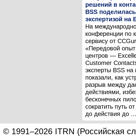
решений в конта
BSS поделилась
экспертизой на 
На международн
конференции по 
сервису от CCGu
«Передовой опыт
центров — Excelle
Customer Contact
эксперты BSS на 
показали, как уст
разрыв между да
действиями, избе
бесконечных пило
сократить путь о
до действия до ..
© 1991–2026 ITRN (Российская сл