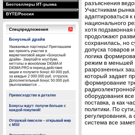
разъяснения ведо
Бестселлеры ИТ-рынка
Участникам рынка
BYTE/Россия
адаптироваться к
национального ре
хотя подзаконная
Спецпредложения
продолжают разви
Бонусный драйв
сохранилась, но 
Уважаемые партнеры! Приглашаем
допуска товаров 
вас принять участие в
маркетинговой акции «Бонусный
логика формирова
драйв». Закупайте ноутбуки,
режим в меньшей 
неттопы и моноблоки DIGMA И
DIGMA PRO в период действия
разрозненных защ
акции и получите бонус 40 000 руб.
который задает пр
за каждые 2 000 000 руб. отгрузок.
Дополнительный бонус 50 000 руб.
формирование тре
(выплачивается ...
радиоэлектронной 
оборудования все
Превосходство в деталях
поставка, а как 
Бонусы ждут: получи больше с
политики. По сут
каждой покупкой!
регулирования, а 
Отгружай пиксели – открывай мир
система все замет
с MSI!