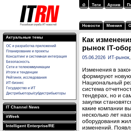
Теги
Архив
П
Новости
Мнения
Актуальные темы
Как изменени
ОС и разработка приложений
рынок IT-обо
Планирование и проекты
Консалтинг и системная интеграция
05.06.2026
ИТ-рынок
Безопасность
Сети и телекоммуникации
Изменения в зако
Итоги и тенденции
формируют новую 
Рейтинги, исследования
Национальный реж
ИТ-бизнес
Государство и ИТ
система отчетност
Дистрибьюторы/субдистрибьюторы
тендерах, но и са
закупки становят
IT Channel News
какие компании в
несколько лет наз
itWeek
оборудования жил
Intelligent Enterprise/RE
изменений. Появл