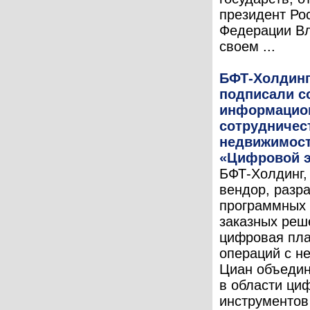
президент Ро
Федерации Вл
своем ...
БФТ-Холдинг
подписали с
информацио
сотрудничес
недвижимост
«Цифровой 
БФТ-Холдинг,
вендор, разр
программных 
заказных реш
цифровая пл
операций с н
Циан объедин
в области ци
инструментов