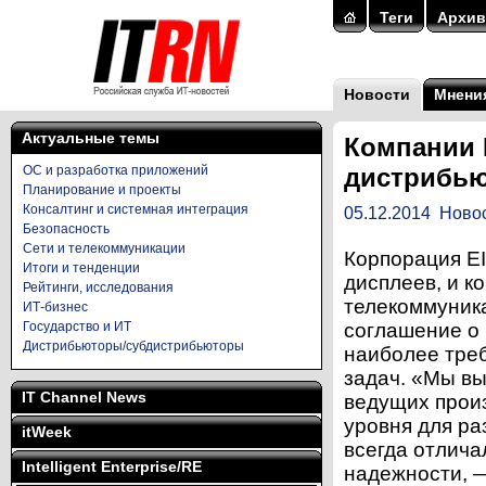
Теги
Архив
Новости
Мнени
Актуальные темы
Компании 
ОС и разработка приложений
дистрибью
Планирование и проекты
Консалтинг и системная интеграция
05.12.2014
Ново
Безопасность
Сети и телекоммуникации
Корпорация E
Итоги и тенденции
дисплеев, и к
Рейтинги, исследования
телекоммуника
ИТ-бизнес
Государство и ИТ
соглашение о 
Дистрибьюторы/субдистрибьюторы
наиболее тре
задач. «Мы вы
IT Channel News
ведущих прои
уровня для ра
itWeek
всегда отлича
Intelligent Enterprise/RE
надежности, 