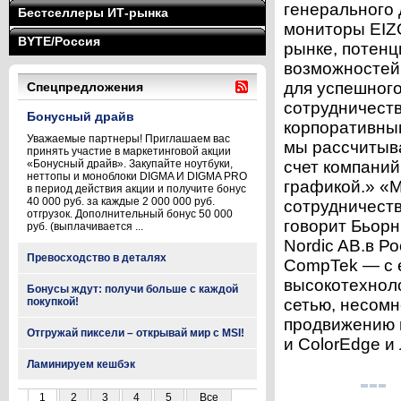
генерального
Бестселлеры ИТ-рынка
мониторы EIZ
BYTE/Россия
рынке, потенц
возможностей
для успешного
Спецпредложения
сотрудничеств
Бонусный драйв
корпоративны
Уважаемые партнеры! Приглашаем вас
мы рассчитыв
принять участие в маркетинговой акции
«Бонусный драйв». Закупайте ноутбуки,
счет компаний
неттопы и моноблоки DIGMA И DIGMA PRO
графикой.» «
в период действия акции и получите бонус
40 000 руб. за каждые 2 000 000 руб.
сотрудничест
отгрузок. Дополнительный бонус 50 000
говорит Бьор
руб. (выплачивается ...
Nordic AB.в Р
Превосходство в деталях
CompTek — с 
высокотехнол
Бонусы ждут: получи больше с каждой
покупкой!
сетью, несомн
продвижению 
Отгружай пиксели – открывай мир с MSI!
и ColorEdge и 
Ламинируем кешбэк
1
2
3
4
5
Все