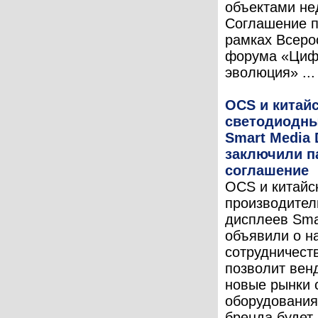
объектами не
Соглашение п
рамках Всеро
форума «Циф
эволюция» ...
OCS и китай
светодиодны
Smart Media 
заключили п
соглашение
OCS и китайс
производител
дисплеев Smar
объявили о н
сотрудничест
позволит вен
новые рынки с
оборудования
бренда будет