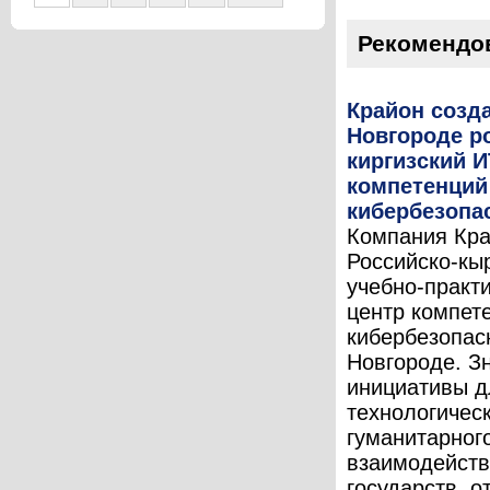
Рекомендо
Крайон созд
Новгороде р
киргизский И
компетенций
кибербезопа
Компания Кра
Российско-кы
учебно-практ
центр компет
кибербезопас
Новгороде. З
инициативы д
технологическ
гуманитарног
взаимодейств
государств, о