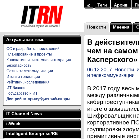
Теги
Архив
П
Новости
Мнения
Актуальные темы
В действител
ОС и разработка приложений
чем на самом
Планирование и проекты
Касперского»
Консалтинг и системная интеграция
Безопасность
06.12.2017
Новости
,
Сети и телекоммуникации
и телекоммуникации
Итоги и тенденции
Рейтинги, исследования
В 2017 году весь 
ИТ-бизнес
Государство и ИТ
между различными
Дистрибьюторы/субдистрибьюторы
киберпреступника
итоге оказывались
IT Channel News
Шифровальщик на 
корпоративное П
itWeek
группировки злоу
Intelligent Enterprise/RE
примитивные инстр