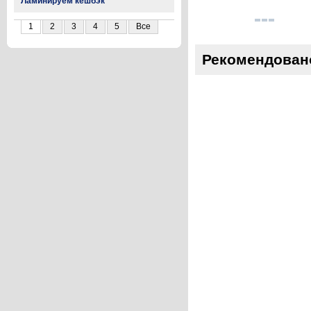
Ламинируем кешбэк
1
2
3
4
5
Все
Рекомендован