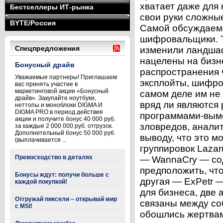
хватает даже для 
Бестселлеры ИТ-рынка
свои руки сложны
BYTE/Россия
Самой обсуждаемо
шифровальщики. 
Спецпредложения
изменили ландшаф
нацелены на бизн
Бонусный драйв
распространения 
Уважаемые партнеры! Приглашаем
эксплойты, шифро
вас принять участие в
маркетинговой акции «Бонусный
самом деле им не 
драйв». Закупайте ноутбуки,
вряд ли являются
неттопы и моноблоки DIGMA И
DIGMA PRO в период действия
программами-вымо
акции и получите бонус 40 000 руб.
зловредов, анали
за каждые 2 000 000 руб. отгрузок.
Дополнительный бонус 50 000 руб.
выводу, что это м
(выплачивается ...
группировок Lazar
Превосходство в деталях
— WannaCry — со
предположить, что
Бонусы ждут: получи больше с
другая — ExPetr 
каждой покупкой!
для бизнеса, две а
Отгружай пиксели – открывай мир
связаны между соб
с MSI!
обошлись жертвам