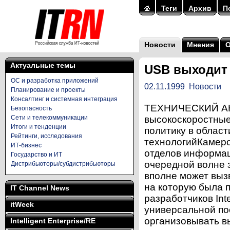
Теги
Архив
П
Новости
Мнения
Актуальные темы
USB выходит 
ОС и разработка приложений
02.11.1999
Новости
Планирование и проекты
Консалтинг и системная интеграция
ТЕХНИЧЕСКИЙ АН
Безопасность
Сети и телекоммуникации
высокоскоростные
Итоги и тенденции
политику в облас
Рейтинги, исследования
технологийКамер
ИТ-бизнес
отделов информац
Государство и ИТ
очередной волне 
Дистрибьюторы/субдистрибьюторы
вполне может выз
на которую была 
IT Channel News
разработчиков Int
itWeek
универсальной по
организовывать 
Intelligent Enterprise/RE