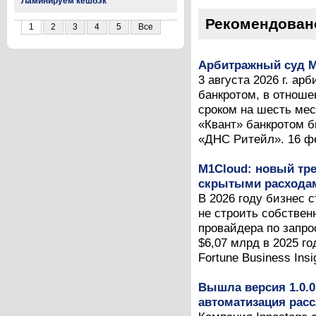
Ламинируем кешбэк
Рекомендован
1
2
3
4
5
Все
Арбитражный суд М
3 августа 2026 г. а
банкротом, в отноше
сроком на шесть мес
«Квант» банкротом б
«ДНС Ритейл». 16 фев
M1Cloud: новый тре
скрытыми расходам
В 2026 году бизнес 
не строить собствен
провайдера по запро
$6,07 млрд в 2025 г
Fortune Business Insig
Вышла версия 1.0.0
автоматизация рас