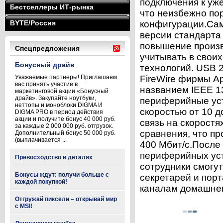
подключения к уж
Бестселлеры ИТ-рынка
что неизбежно по
BYTE/Россия
конфигурации.Са
версии стандарта
повышение произв
Спецпредложения
учитывать в свои
Бонусный драйв
технологий. USB 
Уважаемые партнеры! Приглашаем
FireWire фирмы Ap
вас принять участие в
названием IEEE 1
маркетинговой акции «Бонусный
драйв». Закупайте ноутбуки,
периферийные уст
неттопы и моноблоки DIGMA И
скоростью от 10 д
DIGMA PRO в период действия
акции и получите бонус 40 000 руб.
связь на скоростя
за каждые 2 000 000 руб. отгрузок.
сравнения, что пр
Дополнительный бонус 50 000 руб.
(выплачивается ...
400 Мбит/с.После 
периферийных уст
Превосходство в деталях
сотрудники смогу
Бонусы ждут: получи больше с
секретарей и пор
каждой покупкой!
каналам домашнег
Отгружай пиксели – открывай мир
с MSI!