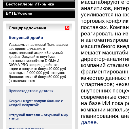
масштабируют его
Бестселлеры ИТ-рынка
аналитиков, интере
BYTE/Россия
усиливается на ф
торговых конфлик
поставках. Компа
Спецпредложения
реагировать на и
Бонусный драйв
и автоматизирова
Уважаемые партнеры! Приглашаем
масштабного внед
вас принять участие в
мешает масштаби
маркетинговой акции «Бонусный
драйв». Закупайте ноутбуки,
директор-аналитик
неттопы и моноблоки DIGMA И
компаний сталкив
DIGMA PRO в период действия
акции и получите бонус 40 000 руб.
фрагментированны
за каждые 2 000 000 руб. отгрузок.
Дополнительный бонус 50 000 руб.
качество данных;
(выплачивается ...
у партнеров; нехв
внутренних процес
Превосходство в деталях
современные сист
Бонусы ждут: получи больше с
на базе ИИ пока 
каждой покупкой!
компании использ
планирования, ана
Отгружай пиксели – открывай мир
с MSI!
далее
.