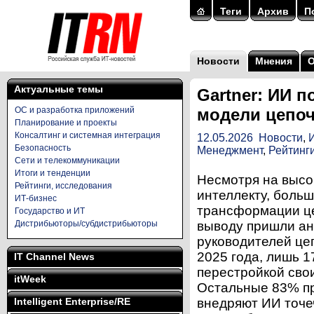
Теги
Архив
П
Новости
Мнения
Актуальные темы
Gartner: ИИ 
ОС и разработка приложений
модели цепоч
Планирование и проекты
Консалтинг и системная интеграция
12.05.2026
Новости
,
Безопасность
Менеджмент
,
Рейтинг
Сети и телекоммуникации
Итоги и тенденции
Несмотря на высо
Рейтинги, исследования
интеллекту, больш
ИТ-бизнес
трансформации це
Государство и ИТ
Дистрибьюторы/субдистрибьюторы
выводу пришли ана
руководителей це
2025 года, лишь 
IT Channel News
перестройкой сво
itWeek
Остальные 83% пр
Intelligent Enterprise/RE
внедряют ИИ точе