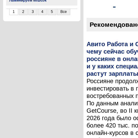
Ламинируем кешбэк
1
2
3
4
5
Все
Рекомендован
Авито Работа и 
чему сейчас об
россияне в онл
и у каких специ
растут зарплат
Россияне продол
инвестировать в 
востребованных 
По данным анали
GetCourse, во II 
2026 года было 
более 420 тыс. п
онлайн-курсов в 