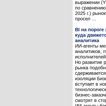
выражении (Y
по сравнению
2025 г.) рыно
просел ...
BI на пороге
куда движетс
аналитика
ИИ-агенты ме
аналитиков, 
исполнителей 
Но развитие 
рынка подоб
сдерживается
изоляции Биз
вступает в н
технологическ
бизнес-заказч
смотрят в сто
ИИ-агенты бер