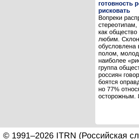
готовность 
рисковать
Вопреки расп
стереотипам,
как общество
любим. Склон
обусловлена 
полом, моло
наиболее «ри
группа общес
россиян говор
боятся оправд
но 77% относ
осторожным. 8
© 1991–2026 ITRN (Российская сл