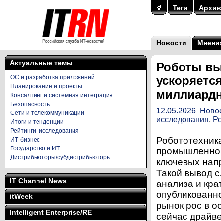
Теги
Архив
Новости
Мнени
Актуальные темы
Роботы вы
ОС и разработка приложений
ускоряется
Планирование и проекты
миллиардн
Консалтинг и системная интеграция
Безопасность
12.05.2026
Ново
Сети и телекоммуникации
исследования
,
Р
Итоги и тенденции
Рейтинги, исследования
Робототехник
ИТ-бизнес
Государство и ИТ
промышленной
Дистрибьюторы/субдистрибьюторы
ключевых нап
Такой вывод с
IT Channel News
анализа и кра
опубликованно
itWeek
рынок рос в о
Intelligent Enterprise/RE
сейчас драйв