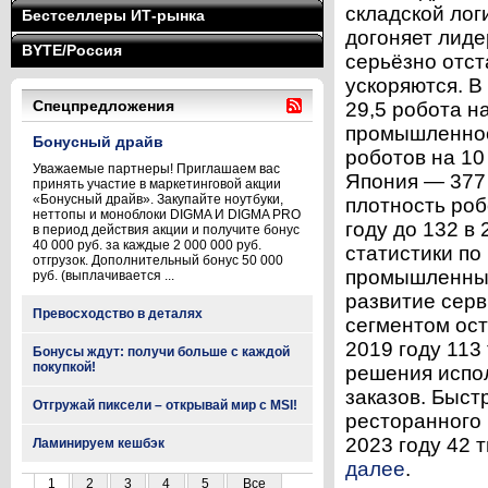
складской лог
Бестселлеры ИТ-рынка
догоняет лиде
BYTE/Россия
серьёзно отст
ускоряются. В
Спецпредложения
29,5 робота н
промышленнос
Бонусный драйв
роботов на 10
Уважаемые партнеры! Приглашаем вас
Япония — 377
принять участие в маркетинговой акции
«Бонусный драйв». Закупайте ноутбуки,
плотность роб
неттопы и моноблоки DIGMA И DIGMA PRO
году до 132 в
в период действия акции и получите бонус
40 000 руб. за каждые 2 000 000 руб.
статистики по
отгрузок. Дополнительный бонус 50 000
промышленных
руб. (выплачивается ...
развитие сер
Превосходство в деталях
сегментом ост
2019 году 113 
Бонусы ждут: получи больше с каждой
покупкой!
решения испол
заказов. Быст
Отгружай пиксели – открывай мир с MSI!
ресторанного б
2023 году 42 
Ламинируем кешбэк
далее
.
1
2
3
4
5
Все