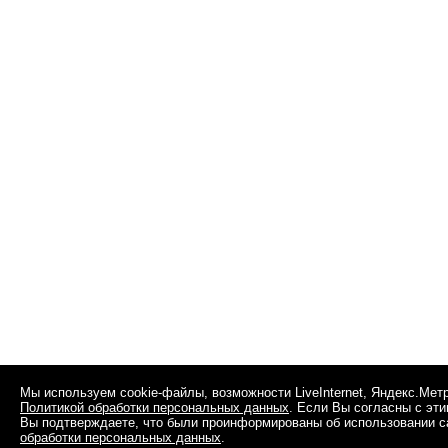
Мы используем cookie-файлы, возможности LiveInternet, Яндекс.Мет
Политикой обработки персональных данных
. Если Вы согласны с эт
Вы подтверждаете, что были проинформированы об использовании сай
обработки персональных данных
.