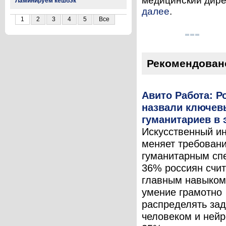
медицинский дирек
Ламинируем кешбэк
далее
.
1
2
3
4
5
Все
Рекомендован
Авито Работа: Р
назвали ключев
гуманитариев в 
Искусственный и
меняет требовани
гуманитарным сп
36% россиян счит
главным навыком
умение грамотно
распределять за
человеком и нейр