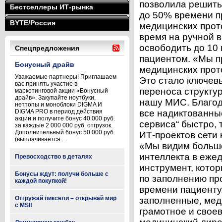
позволила решить
Бестселлеры ИТ-рынка
до 50% времени 
BYTE/Россия
медицинских прото
время на ручной 
освободить до 10
Спецпредложения
пациентом. «Мы п
Бонусный драйв
медицинских прот
Уважаемые партнеры! Приглашаем
Это стало ключев
вас принять участие в
переноса структу
маркетинговой акции «Бонусный
драйв». Закупайте ноутбуки,
нашу МИС. Благод
неттопы и моноблоки DIGMA И
DIGMA PRO в период действия
все надиктованны
акции и получите бонус 40 000 руб.
сервиса“ быстро,
за каждые 2 000 000 руб. отгрузок.
Дополнительный бонус 50 000 руб.
ИТ-проектов сети
(выплачивается ...
«Мы видим большо
интеллекта в еже
Превосходство в деталях
инструмент, кото
Бонусы ждут: получи больше с
по заполнению пр
каждой покупкой!
времени пациенту
Отгружай пиксели – открывай мир
заполненные, мед
с MSI!
грамотное и свое