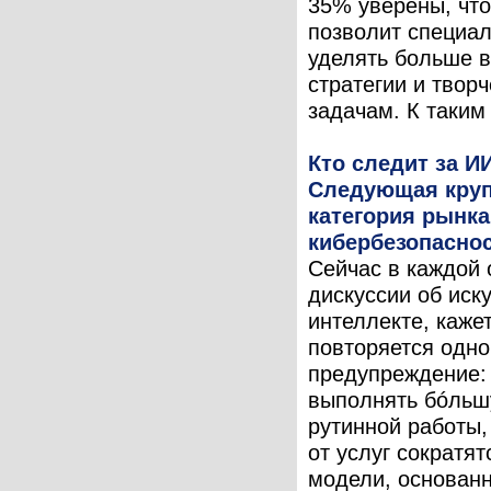
35% уверены, чт
позволит специа
уделять больше 
стратегии и твор
задачам. К таким 
Кто следит за И
Следующая кру
категория рынка
кибербезопасно
Сейчас в каждой 
дискуссии об иск
интеллекте, кажет
повторяется одно
предупреждение:
выполнять бóльш
рутинной работы,
от услуг сократят
модели, основан