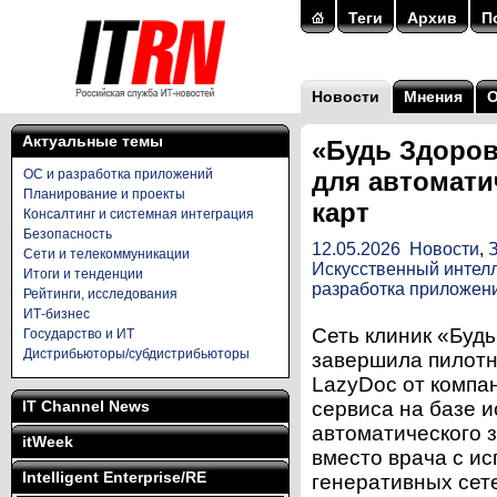
Теги
Архив
П
Новости
Мнения
Актуальные темы
«Будь Здоров
ОС и разработка приложений
для автомати
Планирование и проекты
карт
Консалтинг и системная интеграция
Безопасность
12.05.2026
Новости
,
Сети и телекоммуникации
Искусственный интелл
Итоги и тенденции
разработка приложен
Рейтинги, исследования
ИТ-бизнес
Сеть клиник «Буд
Государство и ИТ
Дистрибьюторы/субдистрибьюторы
завершила пилотн
LazyDoc от компа
IT Channel News
сервиса на базе и
автоматического 
itWeek
вместо врача с и
Intelligent Enterprise/RE
генеративных сет