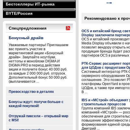
Бестселлеры ИТ-рынка
BYTE/Россия
Рекомендовано к про
Спецпредложения
OCS и китайский бренд све
Display заключили партнер
Бонусный драйв
OCS и китайский производит
Media Display объявили о н
Уважаемые партнеры! Приглашаем
позволит вендору открыть н
вас принять участие в
продукция бренда будет рас
маркетинговой акции «Бонусный
партнёров OCS в различных р
драйв». Закупайте ноутбуки,
неттопы и моноблоки DIGMA И
РТК-Сервис расширяет по
DIGMA PRO в период действия
для ЦОДов с продуктами O
акции и получите бонус 40 000 руб.
Системный интегратор РТК-С
за каждые 2 000 000 руб. отгрузок.
серверного оборудования O
Дополнительный бонус 50 000 руб.
соглашение. Это позволит Р
(выплачивается ...
платформы OpenYard в прое
ЦОДов, а также при импорт
Превосходство в деталях
В ...
IBS и «МСтрой» объединят
Бонусы ждут: получи больше с
строительных процессов
каждой покупкой!
Группа компаний IBS заключ
компанией «МСтрой» — росс
Отгружай пиксели – открывай мир
обеспечения для строительс
с MSI!
повышение эффективности с
формирования единой среды
Дмитрий ...