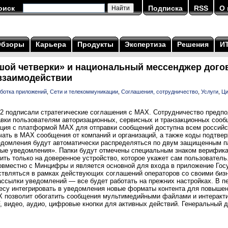
оиск
Подписка
RSS
О 
Обзоры
Карьера
Продукты
Экспертиза
Решения
И
ой четверки» и национальный мессенджер дого
взаимодействии
ботка приложений
,
Сети и телекоммуникации
,
Соглашения, сотрудничество
,
Услуги
,
Ци
2 подписали стратегические соглашения с MAX. Сотрудничество предпо
вки пользователям авторизационных, сервисных и транзакционных сооб
рация с платформой МАХ для отправки сообщений доступна всем российс
чать в MAX сообщения от компаний и организаций, а также коды подтве
едомления будут автоматически распределяться по двум защищенным 
ые уведомления». Папки будут отмечены специальным знаком верифик
ть только на доверенное устройство, которое укажет сам пользователь
овместно с Минцифры и является основной для входа в приложение Госу
твляться в рамках действующих соглашений операторов со своими бизн
ассылки уведомлений — все будет работать на прежних настройках. В п
несу интегрировать в уведомления новые форматы контента для повышен
 позволит обогатить сообщения мультимедийными файлами и интерактив
, видео, аудио, цифровые кнопки для активных действий. Генеральный д