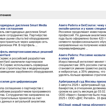
чтению
тодиодных дисплеев Smart Media
Авито Работа и GetCourse: чему
ское соглашение
онлайн-школах и у каких специа
ель светодиодных дисплеев Smart
Россияне продолжают инвестиров
ачале сотрудничества. Партнёрство
профессий. По данным аналитиков 
овые рынки сбыта led-оборудования:
года было оформлено более 420 ты
пространяться через широкую сеть
сегменте профессионального обуч
егионах РФ. В портфель ...
направленные на получение ново
переквалификацию ...
ртфель импортонезависимых решений
penYard
Авито Работа: Россияне назвал
ервис и российский разработчик
в эпоху ИИ
penYard заключили партнерское
Искусственный интеллект меняет 
ТК-Сервис использовать серверные
специалистам: 36% россиян счита
ктах строительства и модернизации
становится умение грамотно расп
озамещении зарубежного оборудования.
и нейросетью, а 35% уверены, чт
уделять больше времени стратегии 
 усилия для цифровизации
Арбитражный суд Москвы призна
3 августа 2026 г. арбитражный су
ила соглашение о партнерстве с
банкротом, в отношении должника
ийским разработчиком программного
сроком на шесть месяцев до 03.02
тва. Сотрудничество направлено на
ООО «Квант» банкротом было под
троительных проектов за счет
2025 г. ООО «ДНС Ритейл». 16 февра
 данных и актуальной аналитики.
M1Cloud: новый тренд облачного 