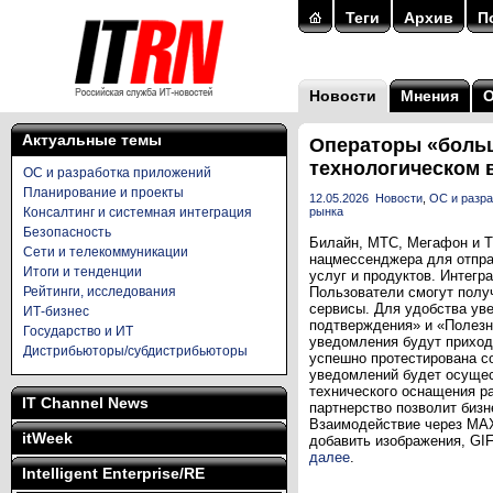
Теги
Архив
П
Новости
Мнения
Актуальные темы
Операторы «больш
технологическом 
ОС и разработка приложений
Планирование и проекты
12.05.2026
Новости
,
ОС и разра
Консалтинг и системная интеграция
рынка
Безопасность
Билайн, МТС, Мегафон и Т
Сети и телекоммуникации
нацмессенджера для отпра
Итоги и тенденции
услуг и продуктов. Интег
Рейтинги, исследования
Пользователи смогут полу
сервисы. Для удобства ув
ИТ-бизнес
подтверждения» и «Полезн
Государство и ИТ
уведомления будут приходи
Дистрибьюторы/субдистрибьюторы
успешно протестирована с
уведомлений будет осущес
технического оснащения р
IT Channel News
партнерство позволит биз
Взаимодействие через MAX
itWeek
добавить изображения, GIF
далее
.
Intelligent Enterprise/RE