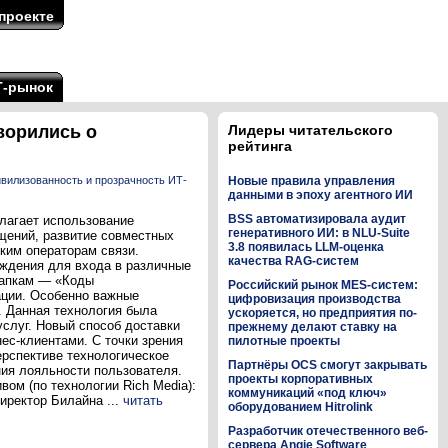
проекте
Т-рынок
ворились о
Лидеры читательского
рейтинга
вилизованность и прозрачность ИТ-
Новые правила управления
данными в эпоху агентного ИИ
BSS автоматизировала аудит
лагает использование
генеративного ИИ: в NLU-Suite
щений, развитие совместных
3.8 появилась LLM-оценка
ким операторам связи.
качества RAG-систем
рждения для входа в различные
папкам — «Коды
Российский рынок MES-систем:
ации. Особенно важные
цифровизация производства
. Данная технология была
ускоряется, но предприятия по-
слуг. Новый способ доставки
прежнему делают ставку на
ес-клиентами. С точки зрения
пилотные проекты
ерспективе технологическое
Партнёры OCS смогут закрывать
ия лояльности пользователя.
проекты корпоративных
ом (по технологии Rich Media):
коммуникаций «под ключ»
иректор Билайна ...
читать
оборудованием Hitrolink
Разработчик отечественного веб-
сервера Angie Software