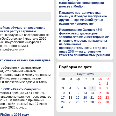
масштабирует свои продажи
вместе с Merlion
Парадокс наставничества:
почему в ИТ-отрасли обучение
других — кратчайший путь к
развитию и лидерству
 сейчас обучаются россияне в
Исследование Gartner: 45%
листов растут зарплаты
финансовых директоров
ать в получение востребованных
заявили, что их инвестиции в ИИ
GetCourse, во II квартале 2026
в первую очередь направлены
с. покупок онлайн-курсов в
на повышение
ения, а программы,
производительности, тогда как
й профессии или
лишь 20% — на улучшение
качества принимаемых решений
и ключевые навыки гуманитариев
Подборка по дате
требования к гуманитарным
ют, что главным навыком
Август 2026
ределять задачи между человеком
о ИИ позволит специалистам
Пн
Вт
Ср
Чт
Пт
Сб
Вс
и творческим задачам. К таким ...
1
2
3
4
5
6
7
8
9
л ООО «Квант» банкротом
д Москвы признал ООО «Квант»
10
11
12
13
14
15
16
 введено конкурсное производство
17
18
19
20
21
22
23
.2027. Заявление о признании
24
25
26
27
28
29
30
ано в арбитражный суд 17 июня
31
ля 2026 г. суд ...
FinOps в 2026 году —