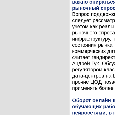
важно опираться
рыночный спро
Вопрос поддерж
следует рассматр
учетом как реаль
рыночного спроса
инфраструктуру, т
состояния рынка
коммерческих дат
считает гендире
Андрей Гук. Обс
регулятором кла
дата-центров на
прочие ЦОД позв
применять более .
Оборот онлайн-
обучающих рабо
нейросетями, в