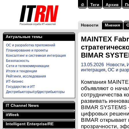
Теги
Архив
П
Новости
Мнения
Актуальные темы
MAINTEX Fabr
ОС и разработка приложений
стратегическ
Планирование и проекты
BIMAR SYST
Консалтинг и системная интеграция
Безопасность
13.05.2026
Новости
,
Сети и телекоммуникации
интеграция
,
ОС и раз
Итоги и тенденции
Рейтинги, исследования
Компания MAINTE
ИТ-бизнес
Государство и ИТ
объявляют о начал
Дистрибьюторы/субдистрибьюторы
сотрудничества к
развивать иннова
IT Channel News
BIMAR SYSTEMS —
цифровых решени
itWeek
BIMAR открывает 
Intelligent Enterprise/RE
прозрачности, эф