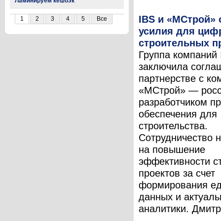
Ламинируем кешбэк
IBS и «МСтрой»
1
2
3
4
5
Все
усилия для циф
строительных п
Группа компаний 
заключила согла
партнерстве с ко
«МСтрой» — рос
разработчиком п
обеспечения для
строительства.
Сотрудничество 
на повышение
эффективности с
проектов за счет
формирования ед
данных и актуаль
аналитики. Дмитри