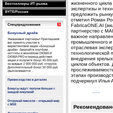
жизненного цикла
Бестселлеры ИТ-рынка
экспертизы и тех
BYTE/Россия
предложить рынку
отметил Роман Ро
Спецпредложения
FabricaONE.AI (ак
партнерство с MA
Бонусный драйв
важное направле
Уважаемые партнеры! Приглашаем
промышленного и 
вас принять участие в
маркетинговой акции «Бонусный
отраслевая экспер
драйв». Закупайте ноутбуки,
технологической 
неттопы и моноблоки DIGMA И
DIGMA PRO в период действия
внедрения зрелых
акции и получите бонус 40 000 руб.
циклом объектов. 
за каждые 2 000 000 руб. отгрузок.
Дополнительный бонус 50 000 руб.
прослеживаемости
(выплачивается ...
этапах производст
Превосходство в деталях
подчеркнул Илья А
Бонусы ждут: получи больше с
каждой покупкой!
Отгружай пиксели – открывай мир
с MSI!
Рекомендован