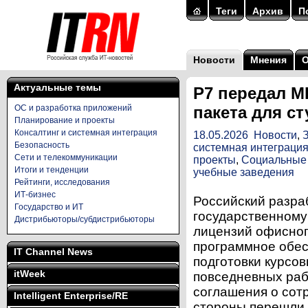
Теги
Архив
П
Новости
Мнения
Актуальные темы
Р7 передал М
ОС и разработка приложений
пакета для с
Планирование и проекты
Консалтинг и системная интеграция
18.05.2026
Новости
,
Безопасность
системная интеграци
Сети и телекоммуникации
проекты
,
Социальные 
Итоги и тенденции
учебные заведения
Рейтинги, исследования
ИТ-бизнес
Российский разра
Государство и ИТ
государственному
Дистрибьюторы/субдистрибьюторы
лицензий офисног
программное обес
IT Channel News
подготовки курсов
itWeek
повседневных раб
соглашения о сот
Intelligent Enterprise/RE
стороны перешли к