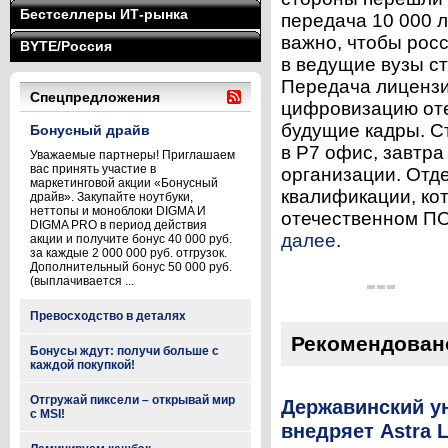
Бестселлеры ИТ-рынка
передача 10 000 л
важно, чтобы рос
BYTE/Россия
в ведущие вузы с
Передача лицензи
Спецпредложения
цифровизацию оте
будущие кадры. С
Бонусный драйв
в Р7 офис, завтра
Уважаемые партнеры! Приглашаем
вас принять участие в
организации. Отд
маркетинговой акции «Бонусный
квалификации, ко
драйв». Закупайте ноутбуки,
неттопы и моноблоки DIGMA И
отечественном ПО 
DIGMA PRO в период действия
далее
.
акции и получите бонус 40 000 руб.
за каждые 2 000 000 руб. отгрузок.
Дополнительный бонус 50 000 руб.
(выплачивается ...
Превосходство в деталях
Рекомендован
Бонусы ждут: получи больше с
каждой покупкой!
Отгружай пиксели – открывай мир
Державинский у
с MSI!
внедряет Astra 