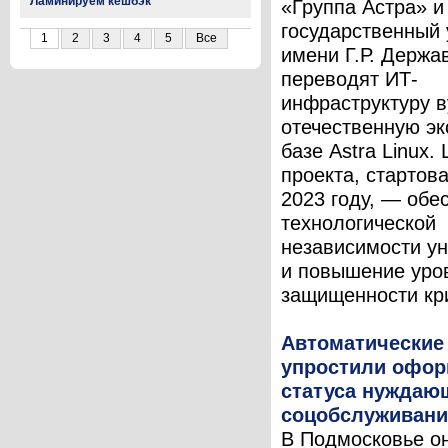
Ламинируем кешбэк
«Группа Астра» и
государственный 
1
2
3
4
5
Все
имени Г.Р. Держа
переводят ИТ-
инфраструктуру в
отечественную эк
базе Astra Linux.
проекта, стартов
2023 году, — обе
технологической
независимости ун
и повышение уро
защищенности кри
Автоматические
упростили офо
статуса нуждаю
соцобслуживан
В Подмосковье о