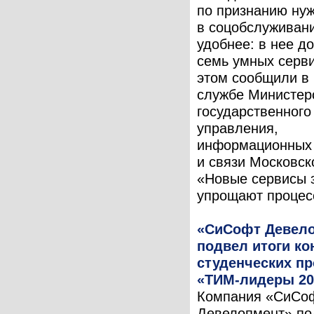
по признанию н
в соцобслуживан
удобнее: в нее д
семь умных серв
этом сообщили в 
службе Министер
государственного
управления,
информационных 
и связи Московск
«Новые сервисы 
упрощают процесс
«СиСофт Девел
подвел итоги ко
студенческих пр
«ТИМ-лидеры 20
Компания «СиСо
Девелопмент» по