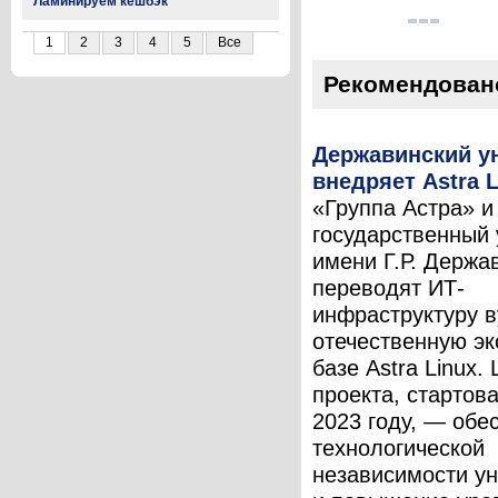
Ламинируем кешбэк
1
2
3
4
5
Все
Рекомендован
Державинский у
внедряет Astra 
«Группа Астра» и
государственный 
имени Г.Р. Держа
переводят ИТ-
инфраструктуру в
отечественную эк
базе Astra Linux.
проекта, стартов
2023 году, — обе
технологической
независимости ун