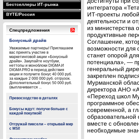
достигнуты при с
Бестселлеры ИТ-рынка
интегратора «Тет
ИТ-проекты любой
BYTE/Россия
деятельности и от
из министерства о
Спецпредложения
продуктивные пер
Бонусный драйв
Соглашение, кото
возможности для 
Уважаемые партнеры! Приглашаем
вас принять участие в
станет опорой для
маркетинговой акции «Бонусный
драйв». Закупайте ноутбуки,
потенциала», — п
неттопы и моноблоки DIGMA И
генеральный дире
DIGMA PRO в период действия
акции и получите бонус 40 000 руб.
закреплен подпис
за каждые 2 000 000 руб. отгрузок.
Мурманской облас
Дополнительный бонус 50 000 руб.
(выплачивается ...
директора АНО «А
«Переход школ Му
Превосходство в деталях
программное обес
Бонусы ждут: получи больше с
современной, а г
каждой покупкой!
образовательной 
вместе с обновле
Отгружай пиксели – открывай мир
с MSI!
необходимые знани