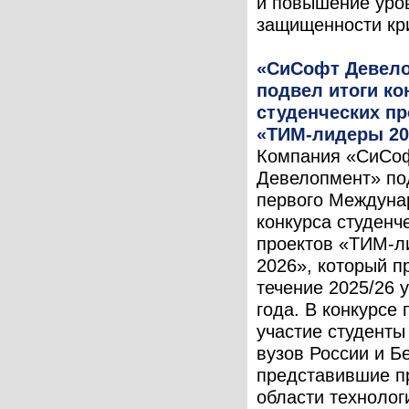
и повышение уро
защищенности кри
«СиСофт Девел
подвел итоги ко
студенческих пр
«ТИМ-лидеры 20
Компания «СиСо
Девелопмент» по
первого Междуна
конкурса студенч
проектов «ТИМ-л
2026», который п
течение 2025/26 
года. В конкурсе
участие студент
вузов России и Б
представившие п
области технолог