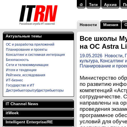
Теги
Архив
П
Новости
Мнения
Актуальные темы
Все школы Му
ОС и разработка приложений
на ОС Astra L
Планирование и проекты
Консалтинг и системная интеграция
19.05.2026
Новости
,
Безопасность
культура
,
Консалтинг 
Сети и телекоммуникации
Планирование и прое
Итоги и тенденции
Рейтинги, исследования
Министерство обр
ИТ-бизнес
по развитию инф
Государство и ИТ
компетенций «Аст
Дистрибьюторы/субдистрибьюторы
сотрудничестве. 
направлены на ор
IT Channel News
проведения экзам
itWeek
программное обес
условий для обуч
Intelligent Enterprise/RE