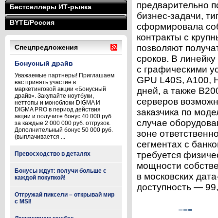
предварительно п
Бестселлеры ИТ-рынка
бизнес-задачи, ти
BYTE/Россия
сформировала соб
контракты с круп
позволяют получа
Спецпредложения
сроков. В линейку
Бонусный драйв
с графическими у
Уважаемые партнеры! Приглашаем
GPU L40S, A100, H
вас принять участие в
маркетинговой акции «Бонусный
дней, а также B20
драйв». Закупайте ноутбуки,
серверов возможна
неттопы и моноблоки DIGMA И
DIGMA PRO в период действия
заказчика по моде
акции и получите бонус 40 000 руб.
случае оборудован
за каждые 2 000 000 руб. отгрузок.
Дополнительный бонус 50 000 руб.
зоне ответственн
(выплачивается ...
сегментах с банко
требуется физиче
Превосходство в деталях
мощности собств
Бонусы ждут: получи больше с
в московских дата
каждой покупкой!
доступность — 99,
Отгружай пиксели – открывай мир
с MSI!