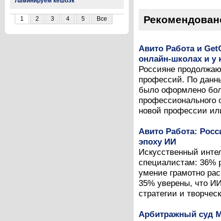
Ламинируем кешбэк
Рекомендован
1
2
3
4
5
Все
Авито Работа и Get
онлайн-школах и у 
Россияне продолжаю
профессий. По данны
было оформлено боле
профессионального о
новой профессии ил
Авито Работа: Рос
эпоху ИИ
Искусственный интел
специалистам: 36% р
умение грамотно рас
35% уверены, что И
стратегии и творческ
Арбитражный суд М