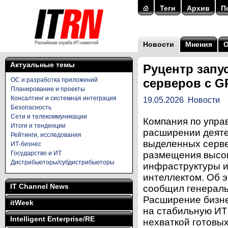
Теги
Архив
П
Новости
Мнения
Актуальные темы
Руцентр запу
ОС и разработка приложений
серверов с G
Планирование и проекты
Консалтинг и системная интеграция
19.05.2026
Новости
Безопасность
Сети и телекоммуникации
Компания по упра
Итоги и тенденции
расширении деяте
Рейтинги, исследования
выделенных серве
ИТ-бизнес
Государство и ИТ
размещения высок
Дистрибьюторы/субдистрибьюторы
инфраструктуры и
интеллектом. Об 
IT Channel News
сообщил генераль
Расширение бизне
itWeek
на стабильную ИТ
Intelligent Enterprise/RE
нехваткой готовы