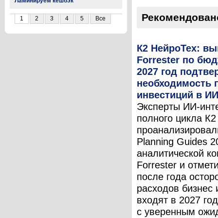
Ламинируем кешбэк
Рекомендован
1
2
3
4
5
Все
К2 НейроТех: в
Forrester по бю
2027 год подтв
необходимость 
инвестиций в И
Эксперты ИИ-инт
полного цикла К2
проанализировал
Planning Guides 2
аналитической к
Forrester и отмет
после года остор
расходов бизнес
входят в 2027 год
с уверенным ожи