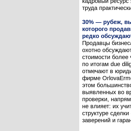
кадровый ресурс
труда практически
30% — рубеж, в
которого прода
редко обсуждаю
Продавцы бизнес
охотно обсуждаю
стоимости более
по итогам due dili
отмечают в юрид
фирме OrlovaErmo
этом большинство
выявленных во в
проверки, напрям
не влияет: их уч
структуре сделки
заверений и гаран