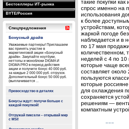
такие покупки как
Бестселлеры ИТ-рынка
спрос именно на 
BYTE/Россия
использования до
к более доступны
устройствам, кот
Спецпредложения
жаркой погоде бе
Бонусный драйв
наблюдается и в н
Уважаемые партнеры! Приглашаем
по 17 мая продаж
вас принять участие в
количественном, 
маркетинговой акции «Бонусный
драйв». Закупайте ноутбуки,
неделей с 4 по 10
неттопы и моноблоки DIGMA И
которые чаще все
DIGMA PRO в период действия
акции и получите бонус 40 000 руб.
составляет около
за каждые 2 000 000 руб. отгрузок.
Дополнительный бонус 50 000 руб.
пользуются класси
(выплачивается ...
которые россияне
для охлаждения п
Превосходство в деталях
сохраняется усто
Бонусы ждут: получи больше с
решениям — вент
каждой покупкой!
компактным устрой
Отгружай пиксели – открывай мир
с MSI!