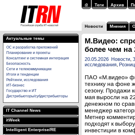
Теги
Архив
П
Новости
Мнения
Актуальные темы
М.Видео: спр
ОС и разработка приложений
более чем на
Планирование и проекты
Консалтинг и системная интеграция
20.05.2026
Новости
,
Безопасность
исследования
,
Розни
Сети и телекоммуникации
Итоги и тенденции
ПАО «М.видео» фи
Рейтинги, исследования
технику на фоне ж
ИТ-бизнес
сезону. Продажи 
Государство и ИТ
Дистрибьюторы/субдистрибьюторы
мая выросли на 2
денежном по сра
менеджер категор
IT Channel News
Метнер комментир
itWeek
подходят к выбору
Intelligent Enterprise/RE
инвестиции в ком