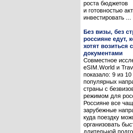
роста бюджетов
и готовностью ак
инвестировать ...
Без визы, без ст
россияне едут, к
хотят возиться с
документами
Совместное иссл
eSIM.World и Trav
показало: 9 из 1
популярных напр
страны с безвиз
режимом для рос
Россияне все ча
зарубежные напр
куда поездку мож
организовать быс
длительной подго