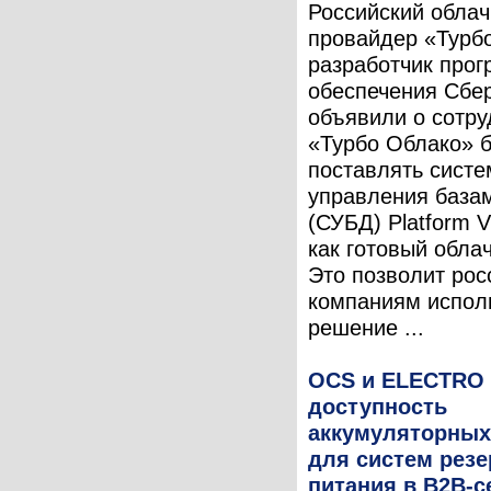
Российский обла
провайдер «Турб
разработчик прог
обеспечения Сбе
объявили о сотру
«Турбо Облако» б
поставлять систе
управления база
(СУБД) Platform V
как готовый обла
Это позволит рос
компаниям испол
решение ...
OCS и ELECTRO
доступность
аккумуляторных
для систем резе
питания в B2B-с