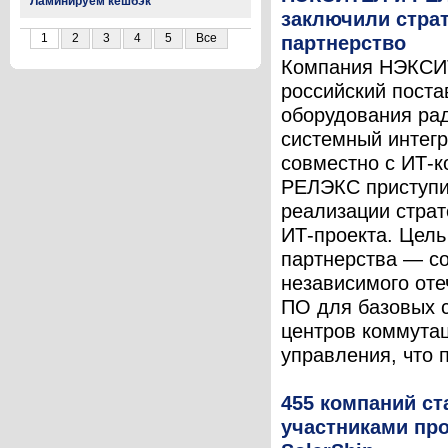
Ламинируем кешбэк
заключили страт
1
2
3
4
5
Все
партнерство
Компания НЭКСИ
российский пост
оборудования ра
системный интегр
совместно с ИТ-
РЕЛЭКС приступи
реализации страт
ИТ-проекта. Цель
партнерства — с
независимого оте
ПО для базовых 
центров коммута
управления, что п
455 компаний ст
участниками пр