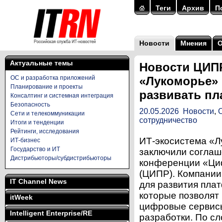
Теги
Архив
П
Новости
Мнения
Актуальные темы
Новости ЦИПР
ОС и разработка приложений
«Лукоморье» 
Планирование и проекты
развивать пл
Консалтинг и системная интеграция
Безопасность
20.05.2026
Новости
,
Сети и телекоммуникации
сотрудничество
Итоги и тенденции
Рейтинги, исследования
ИТ-экосистема «Л
ИТ-бизнес
Государство и ИТ
заключили соглаш
Дистрибьюторы/субдистрибьюторы
конференции «Ци
(ЦИПР). Компании
IT Channel News
для развития пла
которые позволят
itWeek
цифровые сервисы
Intelligent Enterprise/RE
разработки. По с