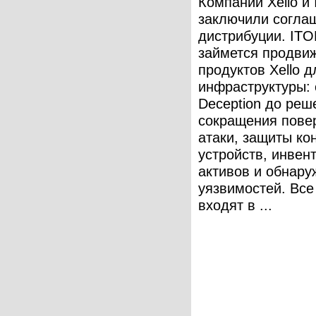
Компании Xello и
заключили согла
дистрибуции. IT
займется продви
продуктов Xello 
инфраструктуры: о
Deception до реш
сокращения пове
атаки, защиты ко
устройств, инвен
активов и обнару
уязвимостей. Вс
входят в ...