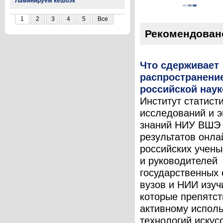
Ламинируем кешбэк
1
2
3
4
5
Все
Рекомендован
Что сдерживает
распространени
российской наук
Институт статист
исследований и 
знаний НИУ ВШЭ 
результатов онла
российских учены
и руководителей
государственных 
вузов и НИИ изуч
которые препятс
активному испол
технологий искус