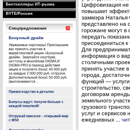
Бестселлеры ИТ-рынка
Цифровизация не 
повышает эффекти
BYTE/Россия
заммэра Наталья 
представлено на 
Спецпредложения
горожане могут в 
передать показани
Бонусный драйв
присоединиться к
Уважаемые партнеры! Приглашаем
Для предпринимат
вас принять участие в
маркетинговой акции «Бонусный
информация о вар
драйв». Закупайте ноутбуки,
неттопы и моноблоки DIGMA И
столичными проект
DIGMA PRO в период действия
принять участие 
акции и получите бонус 40 000 руб.
за каждые 2 000 000 руб. отгрузок.
города, достаточн
Дополнительный бонус 50 000 руб.
функций — услуги
(выплачивается ...
строительство, с
Превосходство в деталях
договорам аренды
земельного участ
Бонусы ждут: получи больше с
каждой покупкой!
грузового транспо
услуг и сервисов 
Отгружай пиксели – открывай мир
ежедневных ...
чи
с MSI!