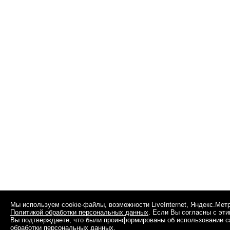
Мы используем cookie-файлы, возможности LiveInternet, Яндекс.Мет
Политикой обработки персональных данных
. Если Вы согласны с эт
Вы подтверждаете, что были проинформированы об использовании сай
обработки персональных данных
.