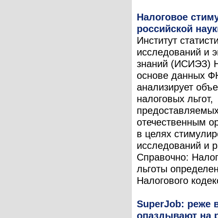
Налоговое стим
российской наук
Институт статист
исследований и 
знаний (ИСИЭЗ) 
основе данных Ф
анализирует объ
налоговых льгот,
предоставляемы
отечественным о
в целях стимули
исследований и р
Справочно: Нало
льготы определен
Налогового кодекс
SuperJob: реже 
опаздывают на 