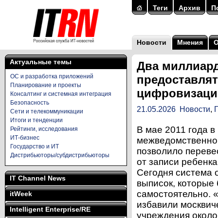
Теги
Архив
П
Новости
Мнения
Актуальные темы
Два миллиард
ОС и разработка приложений
предоставлят
Планирование и проекты
цифровизаци
Консалтинг и системная интеграция
Безопасность
21.05.2026
Новости
,
Сети и телекоммуникации
Итоги и тенденции
В мае 2011 года в
Рейтинги, исследования
ИТ-бизнес
межведомственног
Государство и ИТ
позволило перевес
Дистрибьюторы/субдистрибьюторы
от записи ребенка
Сегодня система 
IT Channel News
выписок, которые
самостоятельно. 
itWeek
избавили москвич
Intelligent Enterprise/RE
учреждения около