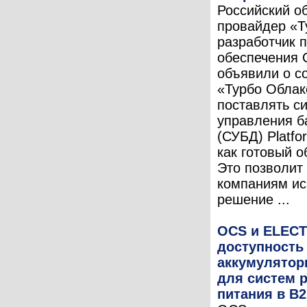
Российский о
провайдер «Т
разработчик 
обеспечения 
объявили о с
«Турбо Облак
поставлять с
управления б
(СУБД) Platfo
как готовый о
Это позволит
компаниям ис
решение ...
OCS и ELEC
доступность
аккумулятор
для систем 
питания в B2