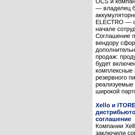
OCS и компан
— владелец 
аккумуляторн
ELECTRO — о
начале сотру
Соглашение п
вендору сфо
дополнительн
продаж: прод
будет включе
комплексные 
резервного пи
реализуемые 
широкой партн
Xello и ITOR
дистрибьюто
соглашение
Компании Xel
заключили со