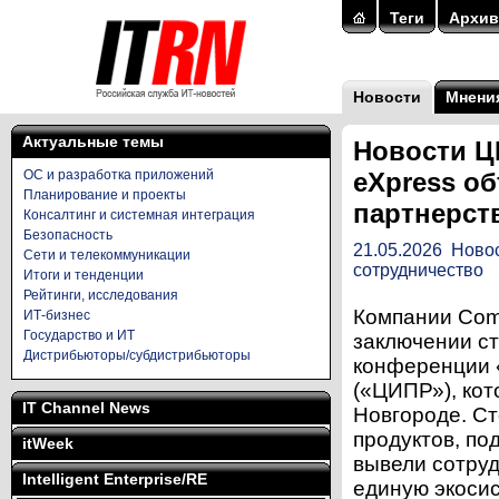
Теги
Архив
Новости
Мнени
Актуальные темы
Новости Ц
ОС и разработка приложений
eXpress о
Планирование и проекты
партнерст
Консалтинг и системная интеграция
Безопасность
21.05.2026
Ново
Сети и телекоммуникации
сотрудничество
Итоги и тенденции
Рейтинги, исследования
Компании Com
ИТ-бизнес
Государство и ИТ
заключении ст
Дистрибьюторы/субдистрибьюторы
конференции 
(«ЦИПР»), кот
IT Channel News
Новгороде. С
продуктов, по
itWeek
вывели сотруд
Intelligent Enterprise/RE
единую экоси