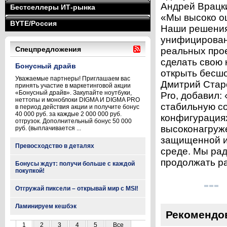
Андрей Врацки
Бестселлеры ИТ-рынка
«Мы высоко о
BYTE/Россия
Наши решения
унифицирован
Спецпредложения
реальных прое
сделать свою
Бонусный драйв
открыть бесшо
Уважаемые партнеры! Приглашаем вас
Дмитрий Стар
принять участие в маркетинговой акции
«Бонусный драйв». Закупайте ноутбуки,
Pro, добавил
неттопы и моноблоки DIGMA И DIGMA PRO
стабильную с
в период действия акции и получите бонус
40 000 руб. за каждые 2 000 000 руб.
конфигурация
отгрузок. Дополнительный бонус 50 000
высоконагруже
руб. (выплачивается ...
защищенной и
Превосходство в деталях
среде. Мы рад
продолжать ра
Бонусы ждут: получи больше с каждой
покупкой!
Отгружай пиксели – открывай мир с MSI!
Ламинируем кешбэк
Рекомендо
1
2
3
4
5
Все