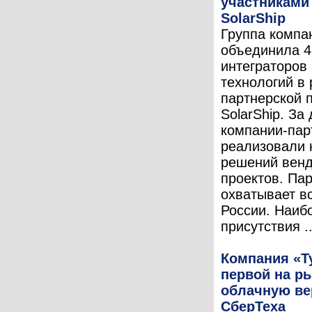
участниками
SolarShip
Группа компа
объединила 4
интеграторов 
технологий в
партнерской 
SolarShip. За
компании-пар
реализовали 
решений венд
проектов. Пар
охватывает в
России. Наиб
присутствия ..
Компания «Т
первой на р
облачную ве
СберТеха