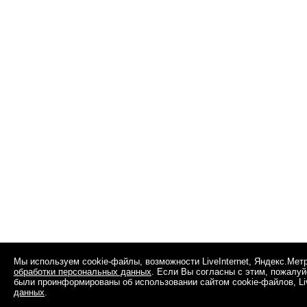
Мы используем cookie-файлы, возможности LiveInternet, Яндекс.Мет
обработки персональных данных
. Если Вы согласны с этим, пожалуй
были проинформированы об использовании сайтом cookie-файлов, Liv
данных
.