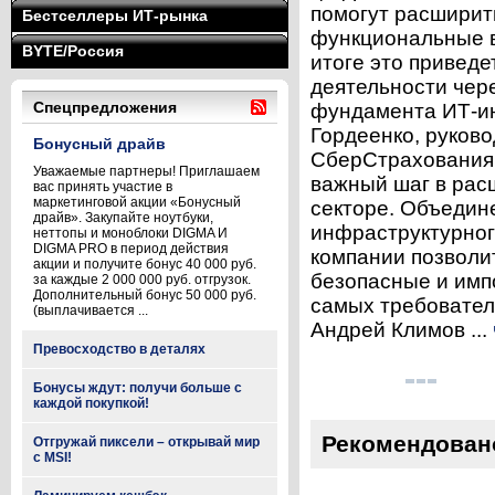
помогут расширить
Бестселлеры ИТ-рынка
функциональные в
BYTE/Россия
итоге это привед
деятельности чер
Спецпредложения
фундамента ИТ-и
Гордеенко, руков
Бонусный драйв
СберСтрахования
Уважаемые партнеры! Приглашаем
важный шаг в рас
вас принять участие в
маркетинговой акции «Бонусный
секторе. Объедин
драйв». Закупайте ноутбуки,
инфраструктурног
неттопы и моноблоки DIGMA И
DIGMA PRO в период действия
компании позволи
акции и получите бонус 40 000 руб.
безопасные и имп
за каждые 2 000 000 руб. отгрузок.
Дополнительный бонус 50 000 руб.
самых требовател
(выплачивается ...
Андрей Климов ...
Превосходство в деталях
Бонусы ждут: получи больше с
каждой покупкой!
Рекомендован
Отгружай пиксели – открывай мир
с MSI!