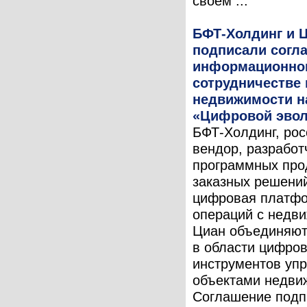
своем ...
БФТ-Холдинг и 
подписали согл
информационно
сотрудничестве
недвижимости н
«Цифровой эво
БФТ-Холдинг, рос
вендор, разработ
программных про
заказных решений
цифровая платф
операций с недв
Циан объединяют
в области цифро
инструментов уп
объектами недви
Соглашение подп