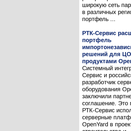
широкую сеть па
в различных реги
портфель ...
РТК-Сервис рас
портфель
импортонезави
решений для ЦО
продуктами Ope
Системный интег
Сервис и российс
разработчик серв
оборудования Op
заключили партн
соглашение. Это 
РТК-Сервис испо
серверные плат
OpenYard в проек