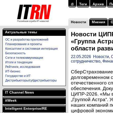
Теги
Архив
П
Новости
Мнения
Актуальные темы
Новости ЦИПР
ОС и разработка приложений
«Группа Астр
Планирование и проекты
области разв
Консалтинг и системная интеграция
Безопасность
22.05.2026
Новости
,
Сети и телекоммуникации
сотрудничество
,
Фина
Итоги и тенденции
Рейтинги, исследования
СберСтрахование 
ИТ-бизнес
Государство и ИТ
долговременном с
Дистрибьюторы/субдистрибьюторы
отечественного с
обеспечения. Док
IT Channel News
ЦИПР-2026. «Мы в
„Группой Астра“. 
itWeek
наших компаний п
Intelligent Enterprise/RE
цифровой экономи