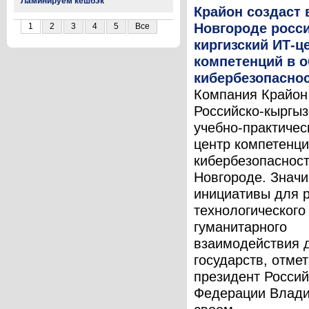
Ламинируем кешбэк
Крайон создаст
Новгороде росси
1
2
3
4
5
Все
киргизский ИТ-ц
компетенций в о
кибербезопасно
Компания Крайон
Российско-кыргыз
учебно-практичес
центр компетенци
кибербезопаснос
Новгороде. Знач
инициативы для 
технологического
гуманитарного
взаимодействия 
государств, отме
президент Россий
Федерации Влади