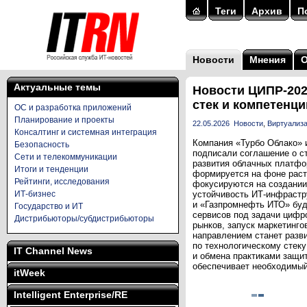
Теги
Архив
П
Новости
Мнения
Актуальные темы
Новости ЦИПР-202
стек и компетенц
ОС и разработка приложений
Планирование и проекты
22.05.2026
Новости
,
Виртуализ
Консалтинг и системная интеграция
Компания «Турбо Облако» 
Безопасность
подписали соглашение о с
Сети и телекоммуникации
развития облачных платфо
Итоги и тенденции
формируется на фоне раст
Рейтинги, исследования
фокусируются на создании
ИТ-бизнес
устойчивость ИТ-инфрастр
и «Газпромнефть ИТО» буд
Государство и ИТ
сервисов под задачи цифр
Дистрибьюторы/субдистрибьюторы
рынков, запуск маркетинг
направлением станет разв
по технологическому стек
IT Channel News
и обмена практиками защи
обеспечивает необходимый
itWeek
Intelligent Enterprise/RE