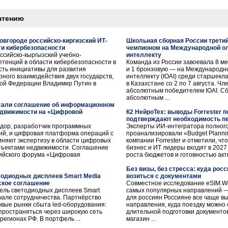
чтению
овгороде российско-киргизский ИТ-
Школьная сборная России трети
ти кибербезопасности
чемпионом на Международной о
ссийско-кыргызский учебно-
интеллекту
етенций в области кибербезопасности в
Команда из России завоевала 8 м
сть инициативы для развития
и 1 бронзовую — на Международн
рного взаимодействия двух государств,
интеллекту (IOAI) среди старшекл
кой Федерации Владимир Путин в
в Казахстане со 2 по 7 августа. Ч
абсолютным победителем IOAI. Сб
абсолютным ...
сали соглашение об информационном
едвижимости на «Цифровой
К2 НейроТех: выводы Forrester п
подтверждают необходимость пе
ндор, разработчик программных
Эксперты ИИ-интегратора полного
ий, и цифровая платформа операций с
проанализировали «Budget Planni
няют экспертизу в области цифровых
компании Forrester и отметили, ч
бъектами недвижимости. Соглашение
бизнес и ИТ лидеры входят в 202
сийского форума «Цифровая
роста бюджетов и готовностью акти
Без визы, без стресса: куда росс
тодиодных дисплеев Smart Media
возиться с документами
ское соглашение
Совместное исследование eSIM.Worl
ель светодиодных дисплеев Smart
самых популярных направлений —
ачале сотрудничества. Партнёрство
для россиян Россияне все чаще 
овые рынки сбыта led-оборудования:
направления, куда поездку можно 
пространяться через широкую сеть
длительной подготовки документов
егионах РФ. В портфель ...
магазин ...