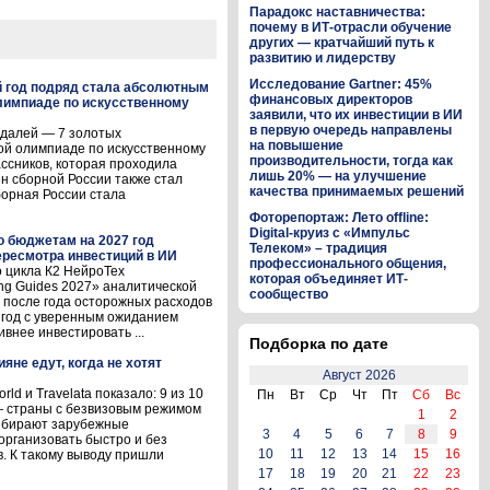
Парадокс наставничества:
почему в ИТ-отрасли обучение
других — кратчайший путь к
развитию и лидерству
Исследование Gartner: 45%
й год подряд стала абсолютным
финансовых директоров
лимпиаде по искусственному
заявили, что их инвестиции в ИИ
в первую очередь направлены
едалей — 7 золотых
на повышение
ой олимпиаде по искусственному
производительности, тогда как
ассников, которая проходила
лишь 20% — на улучшение
лен сборной России также стал
качества принимаемых решений
орная России стала
Фоторепортаж: Лето offline:
Digital-круиз с «Импульс
о бюджетам на 2027 год
Телеком» – традиция
ресмотра инвестиций в ИИ
профессионального общения,
 цикла К2 НейроТех
которая объединяет ИТ-
ng Guides 2027» аналитической
сообщество
то после года осторожных расходов
7 год с уверенным ожиданием
внее инвестировать ...
Подборка по дате
ияне едут, когда не хотят
Август 2026
d и Travelata показало: 9 из 10
Пн
Вт
Ср
Чт
Пт
Сб
Вс
 страны с безвизовым режимом
1
2
выбирают зарубежные
3
4
5
6
7
8
9
организовать быстро и без
10
11
12
13
14
15
16
. К такому выводу пришли
17
18
19
20
21
22
23