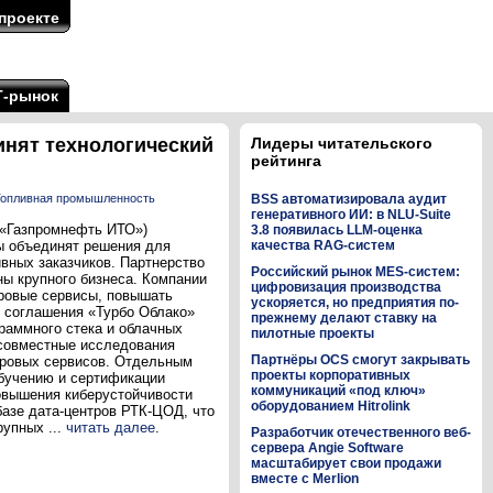
проекте
Т-рынок
инят технологический
Лидеры читательского
рейтинга
Топливная промышленность
BSS автоматизировала аудит
генеративного ИИ: в NLU-Suite
(«Газпромнефть ИТО»)
3.8 появилась LLM-оценка
ы объединят решения для
качества RAG-систем
вных заказчиков. Партнерство
Российский рынок MES-систем:
ы крупного бизнеса. Компании
цифровизация производства
ровые сервисы, повышать
ускоряется, но предприятия по-
 соглашения «Турбо Облако»
прежнему делают ставку на
раммного стека и облачных
пилотные проекты
 совместные исследования
Партнёры OCS смогут закрывать
ифровых сервисов. Отдельным
проекты корпоративных
обучению и сертификации
коммуникаций «под ключ»
повышения киберустойчивости
оборудованием Hitrolink
базе дата-центров РТК-ЦОД, что
упных ...
читать далее
.
Разработчик отечественного веб-
сервера Angie Software
масштабирует свои продажи
вместе с Merlion