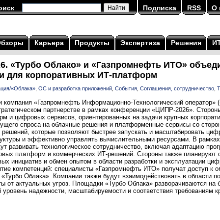
оиск
Подписка
RSS
О 
Обзоры
Карьера
Продукты
Экспертиза
Решения
И
6. «Турбо Облако» и «Газпромнефть ИТО» объед
ии для корпоративных ИТ-платформ
ация/«Облака»
,
ОС и разработка приложений
,
События
,
Соглашения, сотрудничество
,
и компания «Газпромнефть Информационно-Технологический оператор» 
тратегическом партнерстве в рамках конференции «ЦИПР-2026». Сторон
рм и цифровых сервисов, ориентированных на задачи крупных корпорати
ущего спроса на облачные решения и платформенные сервисы со сторон
 решений, которые позволяют быстрее запускать и масштабировать циф
уктуры и эффективно управлять вычислительными ресурсами. В рамках
ут развивать технологическое сотрудничество, включая адаптацию прог
овых платформ и коммерческих ИТ-решений. Стороны также планируют
овых инициатив и обмен опытом в области разработки и эксплуатации ц
итие компетенций: специалисты «Газпромнефть ИТО» получат доступ к 
у «Турбо Облака». Компании также будут взаимодействовать в области 
ты от актуальных угроз. Площадки «Турбо Облака» разворачиваются на 
 уровень надежности, масштабируемости и соответствия требованиям кр