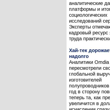
аналитические д
платформы и ито
социологических
исследований сер
Эксперты отмечаю
кадровый ресурс
труда практически
Хай-тек дорожает
надолго
Аналитики Omdia
пересмотрели сво
глобальной выру
изготовителей
полупроводников
год в сторону по
теперь та, как пр
увеличится в до
исчислении сразу