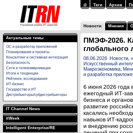
Теги
Архив
П
Новости
Мнения
Актуальные темы
ПМЭФ-2026. К
ОС и разработка приложений
глобального 
Планирование и проекты
Консалтинг и системная интеграция
08.06.2026
Новости
,
Безопасность
Искусственный интелл
Сети и телекоммуникации
Макроэкономика
,
Мен
Итоги и тенденции
и разработка прилож
Рейтинги, исследования
ИТ-бизнес
6 июня 2026 года
Государство и ИТ
ежегодный ИТ-зав
Дистрибьюторы/субдистрибьюторы
бизнеса и органо
развитие российс
IT Channel News
касались необходи
itWeek
навыков ИТ-кадро
и внедрению росс
Intelligent Enterprise/RE
решений при сохр