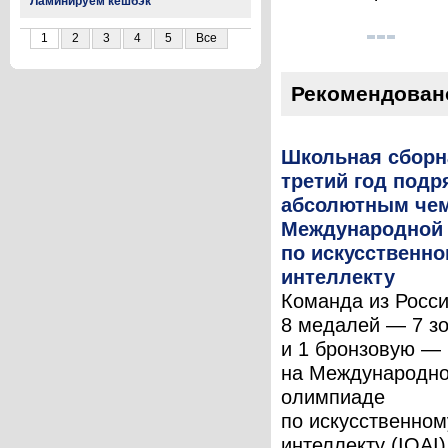
Ламинируем кешбэк
1
2
3
4
5
Все
Рекомендован
Школьная сборн
третий год подр
абсолютным че
Международной
по искусственн
интеллекту
Команда из Росс
8 медалей — 7 з
и 1 бронзовую —
на Международн
олимпиаде
по искусственном
интеллекту (IOAI