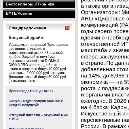
Бестселлеры ИТ-рынка
а также организа
Организаторы: М
BYTE/Россия
АНО «Цифровая э
коммуникаций (РА
Спецпредложения
годы своего пров
идеями о необход
Бонусный драйв
отечественной ИТ
Уважаемые партнеры! Приглашаем
вас принять участие в
масштаба и значи
маркетинговой акции «Бонусный
сфера заслуженно
драйв». Закупайте ноутбуки,
неттопы и моноблоки DIGMA И
в стране. По дан
DIGMA PRO в период действия
добавленная стои
акции и получите бонус 40 000 руб.
за каждые 2 000 000 руб. отгрузок.
на 14%, до 8,966 т
Дополнительный бонус 50 000 руб.
(выплачивается ...
экономика — на 5
роста и поддержк
Превосходство в деталях
и органами власт
ежегодно. В 2026
Бонусы ждут: получи больше с
каждой покупкой!
на 4 блока: Кадр
Искусственный ин
Отгружай пиксели – открывай мир
перспективные на
с MSI!
России. В рамках к