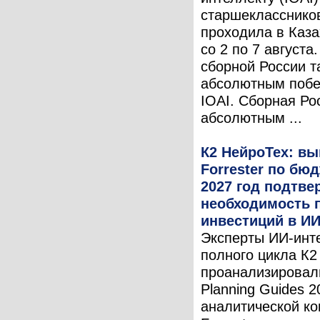
старшеклассников
проходила в Каза
со 2 по 7 августа
сборной России т
абсолютным поб
IOAI. Сборная Ро
абсолютным ...
К2 НейроТех: в
Forrester по бю
2027 год подтв
необходимость 
инвестиций в И
Эксперты ИИ-инт
полного цикла К2
проанализировал
Planning Guides 2
аналитической к