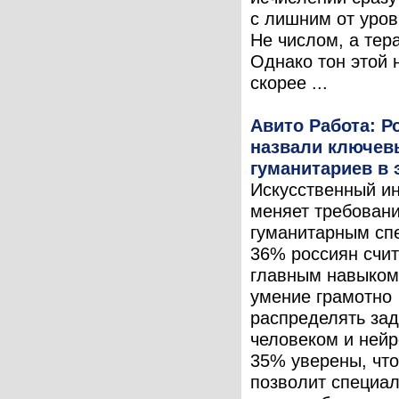
с лишним от уровн
Не числом, а тер
Однако тон этой 
скорее ...
Авито Работа: Р
назвали ключев
гуманитариев в 
Искусственный и
меняет требовани
гуманитарным сп
36% россиян счит
главным навыком
умение грамотно
распределять за
человеком и нейр
35% уверены, чт
позволит специа