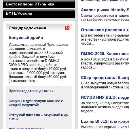
Бестселлеры ИТ-рынка
Анализ рынка Identity
BYTE/Россия
Смена приоритетов и падени
так как банки, телеком и го
Спецпредложения
Отношение россиян к 
Для потребителей локальная
Бонусный драйв
отечественных производител
чтобы ...
Уважаемые партнеры! Приглашаем
вас принять участие в
маркетинговой акции «Бонусный
ПМЭФ-2026. Качественн
драйв». Закупайте ноутбуки,
6 июня 2026 года в Санкт-П
неттопы и моноблоки DIGMA И
власти, курирующих развити
DIGMA PRO в период действия
кадров ...
акции и получите бонус 40 000 руб.
за каждые 2 000 000 руб. отгрузок.
Дополнительный бонус 50 000 руб.
Сбер представил быст
(выплачивается ...
Сбер выпустил новую версию
и операционной системы Gig
Превосходство в деталях
ИСИЭЗ НИУ ВШЭ: подде
Бонусы ждут: получи больше с
За последние годы искусств
каждой покупкой!
наиболее активно внедряющи
модели ...
Отгружай пиксели – открывай мир
с MSI!
Luxms BI v12: платфор
Вышла новая версия Luxms 