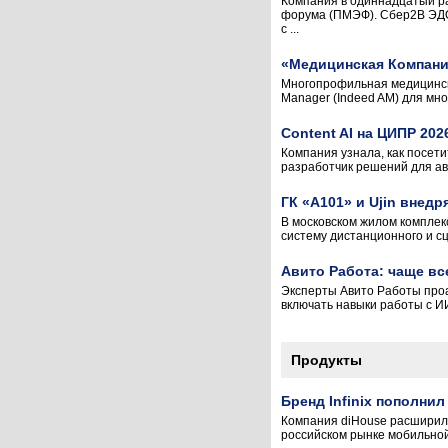
Компания в одиннадцатый ра
форума (ПМЭФ). Сбер2B ЭДО 
с ...
«Медицинская Компани
Многопрофильная медицинск
Manager (Indeed AM) для мн
Content AI на ЦИПР 202
Компания узнала, как посети
разработчик решений для ав
ГК «А101» и Ujin внед
В московском жилом комплек
систему дистанционного и сц
Авито Работа: чаще вс
Эксперты Авито Работы проа
включать навыки работы с ИИ
Продукты
Бренд Infinix пополни
Компания diHouse расширила
российском рынке мобильной 