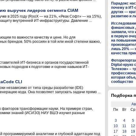
Парадокс нас
почему в ИТ-
ению выручек лидеров сегмента CIAM
других — кра
развитию и л
ке в 2025 году (RooX — на 21%, «Реак Софт» — на 15%),
 защиту внутренней ИТ-инфраструктуры. Давление ...
Исследование
финансовых 
заявили, что 
в первую оч
ющим по важности качеству и цене. Но для
на повышени
ых брендов. 50% россиян в той или иной степени важно,
производител
лишь 20% — 
качества пр
Фоторепортаж:
тавителей ИТ-бизнеса и органов государственной
Digital-круиз
овых подходов к подготовке и оценке навыков ИТ-
Телеком» – т
профессиона
которая объе
gaCode CLI
сообщество
оки независимо от типа среды разработки (IDE)
нерацию кода. Она позволяет запускать задачи прямо ...
Подборка п
Ав
х факторов трансформации науки. На примере стран,
Пн
Вт
Ср
ономики знаний (ИСИЭЗ) НИУ ВШЭ изучил разные
3
4
5
10
11
12
17
18
19
й программируемой аналитики и глубокой адаптации под