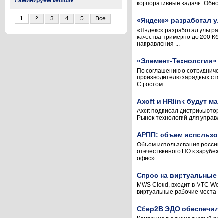
Ламинируем кешбэк
корпоративные задачи. Обно
1
2
3
4
5
Все
«Яндекс» разработал 
«Яндекс» разработал ультра
качества примерно до 200 
направления ...
«Элемент-Технологии»
По соглашению о сотрудниче
производителю зарядных ста
С ростом ...
Axoft и HRlink будут 
Axoft подписал дистрибьюто
Рынок технологий для управ
АРПП: объем использо
Объем использования россий
отечественного ПО к зарубеж
офис» ...
Спрос на виртуальные 
MWS Cloud, входит в МТС Web
виртуальные рабочие места з
Сбер2B ЭДО обеспечил