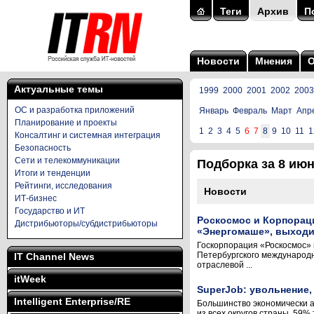
Теги
Архив
П
Новости
Мнения
Актуальные темы
1999
2000
2001
2002
2003
ОС и разработка приложений
Январь
Февраль
Март
Апр
Планирование и проекты
1
2
3
4
5
6
7
8
9
10
11
1
Консалтинг и системная интеграция
Безопасность
Сети и телекоммуникации
Подборка за 8 июня
Итоги и тенденции
Рейтинги, исследования
Новости
ИТ-бизнес
Государство и ИТ
Роскосмос и Корпорац
Дистрибьюторы/субдистрибьюторы
«Энергомаше», выходи
Госкорпорация «Роскосмос» 
Петербургского международн
IT Channel News
отраслевой ...
itWeek
SuperJob: увольнение,
Intelligent Enterprise/RE
Большинство экономически а
из всех округов страны. 59%