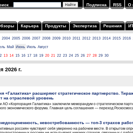
оиск
Подписка
RSS
О 
Обзоры
Карьера
Продукты
Экспертиза
Решения
И
2004
2005
2006
2007
2008
2009
2010
2011
2012
2013
2014
2015
2016
ель
Май
Июнь
Июль
Август
2
13
14
15
16
17
18
19
20
21
22
23
24
25
26
27
28
29
30
 2026 г.
ия «Галактика» расширяют стратегическое партнерство. Тир
т на отраслевой уровень
и АО «Корпорация Галактика» заключили меморандум о стратегическом партн
ого экономического форума. Главная цель соглашения — переход Роскосмос
 недооцененность, невостребованность — топ-3 страхов работ
ктивных россиян чувствуют себя уверенно на рабочем месте. В открытом оп
 трудоустроенных россиян не испытывают никаких страхов, связанных с работ