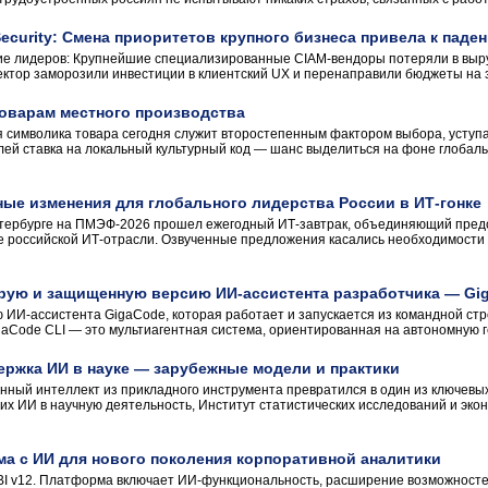
 Security: Смена приоритетов крупного бизнеса привела к пад
е лидеров: Крупнейшие специализированные CIAM-вендоры потеряли в выруч
ссектор заморозили инвестиции в клиентский UX и перенаправили бюджеты на
товарам местного производства
 символика товара сегодня служит второстепенным фактором выбора, уступа
ей ставка на локальный культурный код — шанс выделиться на фоне глобальн
ые изменения для глобального лидерства России в ИТ-гонке
етербурге на ПМЭФ-2026 прошел ежегодный ИТ-завтрак, объединяющий предс
е российской ИТ-отрасли. Озвученные предложения касались необходимости н
рую и защищенную версию ИИ-ассистента разработчика — Gi
 ИИ-ассистента GigaCode, которая работает и запускается из командной стр
aCode CLI — это мультиагентная система, ориентированная на автономную ге
ржка ИИ в науке — зарубежные модели и практики
енный интеллект из прикладного инструмента превратился в один из ключевы
х ИИ в научную деятельность, Институт статистических исследований и эк
ма с ИИ для нового поколения корпоративной аналитики
BI v12. Платформа включает ИИ-функциональность, расширение возможносте