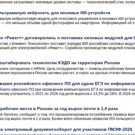
вление затрагивает ключевые уровни системы — технологический стек, польз
ультрамалую нейросеть для носимых ИИ-устройств
малую нейросетевую модель для голосового управления в носимых ИИ-устрой
Кб — это меньше объёма одной фотографии на смартфоне. Информацией об э
 и «Реватт» договорились о поставках силовых модулей для
стве «Элемент-Технологии» поставит порядка 800 российских силовых моду
нций для электромобилей «Реватт». Серийное производство модулей планир
масштабировать технологии КЭДО на территории России
рское соглашение с HRlink. Цель сотрудничества — помочь российскому бизн
ления персоналом в России активно растет, и спрос на зрелые отечественны
вания российского офисного ПО для сдачи ЕГЭ по информати
ского офисного ПО при проведении компьютерного ЕГЭ по информатике в ш
ному улучшилось: с 2021 по 2026 год доля выросла с 14,3% до 28%. В 2026 
рабочие места в России за год вырос почти в 1,4 раза
 Services, сообщает о том, что проанализировала потребление сервиса вирт
а год вырос почти в 1,4 раза. Более всего облачным сервисом VDI пользуются 
а электронный документооборот для участников ПМЭФ-2026