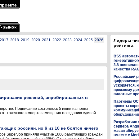
проекте
Т-рынок
2017
2018
2019
2020
2021
2022
2023
2024
2025
2026
Лидеры чи
рейтинга
BSS автомат
генеративного
3.8 появилас
качества RA
Российский р
цифровизаци
ускоряется, н
прежнему дел
пилотные пр
ажирование решений, апробированных в
Партнёры OC
проекты кор
ерстве. Подписание состоялось 5 июня на полях
коммуникаци
а от точечного импортозамещения к созданию единой
оборудованием
Разработчик 
сервера Angi
ающих россиян, но 6 из 10 не боятся ничего
масштабируе
росе SuperJob приняли участие 1600 работающих граждан
вместе с Merl
ой (в прошлом году было 66%). О различных фобиях ...