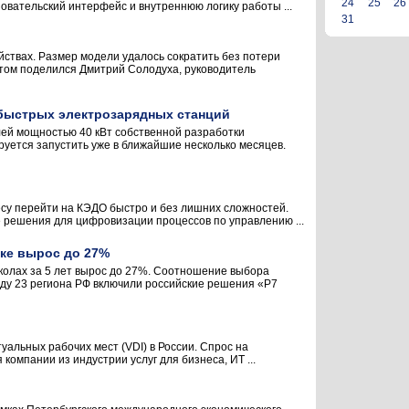
24
25
26
овательский интерфейс и внутреннюю логику работы ...
31
ствах. Размер модели удалось сократить без потери
том поделился Дмитрий Солодуха, руководитель
 быстрых электрозарядных станций
лей мощностью 40 кВт собственной разработки
уется запустить уже в ближайшие несколько месяцев.
есу перейти на КЭДО быстро и без лишних сложностей.
е решения для цифровизации процессов по управлению ...
ке вырос до 27%
колах за 5 лет вырос до 27%. Соотношение выбора
году 23 региона РФ включили российские решения «Р7
уальных рабочих мест (VDI) в России. Спрос на
компании из индустрии услуг для бизнеса, ИТ ...