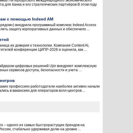
мках Петербургского международного экономического
для банка и его стратегических партнёров В этом году
мам с помощью Indeed AM
ядом») внедрила программный комплекс Indeed Access
лить защиту корпоративных данных и обеспечило ...
етей
ица их доверия к технологии. Компания Content AI,
ителей конференции ЦИПР-2026 и оценила, как ...
овайдером цифровых решений Ujin внедряют комплексную
ых сервисов доступа, безопасности и учета ...
центров
каких профессиях работодатели наиболее активно начали
лись в вакансиях для операторов колл-центров ...
ix – одного из самых быстрорастущих брендов на
России, стабильно удерживая долю на уровне ...