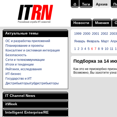
Теги
Архив
П
Новости
Мнения
Актуальные темы
1999
2000
2001
2002
2003
ОС и разработка приложений
Январь
Февраль
Март
Апр
Планирование и проекты
1
2
3
4
5
6
7
8
9
10
11
1
Консалтинг и системная интеграция
Безопасность
Сети и телекоммуникации
Подборка за 14 июн
Итоги и тенденции
Как это не прискорбно призна
Рейтинги, исследования
Возможно, Вы захотите узна
ИТ-бизнес
Государство и ИТ
Дистрибьюторы/субдистрибьюторы
IT Channel News
itWeek
Intelligent Enterprise/RE