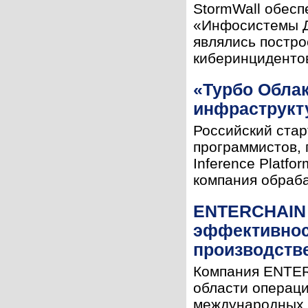
StormWall обесп
«Инфосистемы Д
являлись постро
киберинцидентов
«Турбо Облак
инфраструкт
Российский стар
программистов, 
Inference Platf
компания обраба
ENTERCHAIN f
эффективнос
производств
Компания ENTERC
области операци
международных 