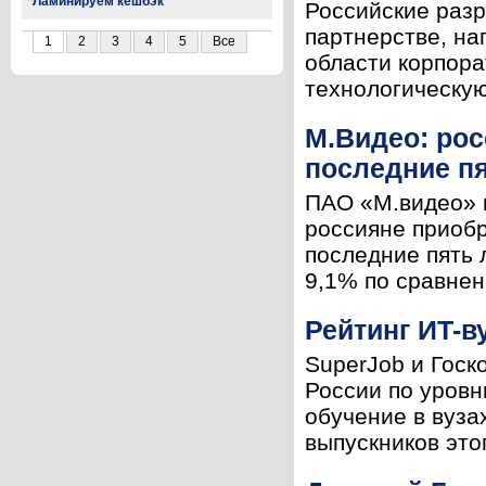
Ламинируем кешбэк
Российские разр
партнерстве, н
1
2
3
4
5
Все
области корпор
технологическую
М.Видео: рос
последние пя
ПАО «М.видео» 
россияне приобр
последние пять 
9,1% по сравнен
Рейтинг ИT-в
SuperJob и Госк
России по уровн
обучение в вуза
выпускников этог