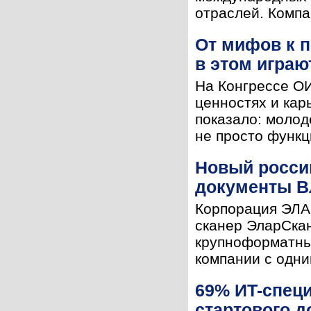
отраслей. Компа
От мифов к п
в этом играю
На Конгрессе ОИ
ценностях и кар
показало: молод
не просто функци
Новый росси
документы В
Корпорация ЭЛА
сканер ЭларСка
крупноформатны
компании с одни
69% ИT-специ
стартового д