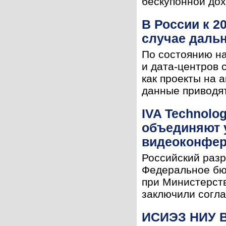
бескупонной дох
В России к 2
случае дальн
По состоянию на
и дата-центров 
как проекты на 
данные приводят
IVA Technolo
объединяют 
видеоконфер
Российский разр
Федеральное бю
при Министерст
заключили согла
ИСИЭЗ НИУ В