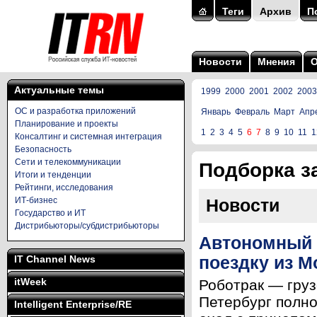
Теги
Архив
П
Новости
Мнения
Актуальные темы
1999
2000
2001
2002
2003
ОС и разработка приложений
Январь
Февраль
Март
Апр
Планирование и проекты
1
2
3
4
5
6
7
8
9
10
11
1
Консалтинг и системная интеграция
Безопасность
Сети и телекоммуникации
Подборка за
Итоги и тенденции
Рейтинги, исследования
ИТ-бизнес
Новости
Государство и ИТ
Дистрибьюторы/субдистрибьюторы
Автономный 
IT Channel News
поездку из М
itWeek
Роботрак — груз
Петербург полно
Intelligent Enterprise/RE