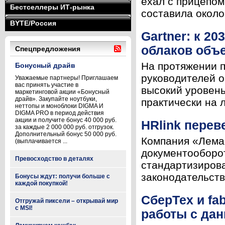
ехал с прицепом
Бестселлеры ИТ-рынка
составила около 
BYTE/Россия
Gartner: к 2
облаков объ
Спецпредложения
На протяжении п
Бонусный драйв
руководителей о
Уважаемые партнеры! Приглашаем
вас принять участие в
высокий уровень
маркетинговой акции «Бонусный
драйв». Закупайте ноутбуки,
практически на 
неттопы и моноблоки DIGMA И
DIGMA PRO в период действия
акции и получите бонус 40 000 руб.
HRlink перев
за каждые 2 000 000 руб. отгрузок.
Дополнительный бонус 50 000 руб.
Компания «Лема
(выплачивается ...
документооборот
Превосходство в деталях
стандартизирова
законодательства
Бонусы ждут: получи больше с
каждой покупкой!
СберТех и fa
Отгружай пиксели – открывай мир
с MSI!
работы с да