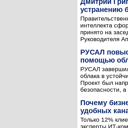
Дмитрий Григ
устранению 
Правительственн
интеллекта сфор
принято на зас
Руководителя Ап
РУСАЛ повыс
помощью обл
РУСАЛ завершил
облака в устойч
Проект был напр
безопасности, а
Почему бизне
удобных кан
Только 12% клие
эксперты ИТ-ком