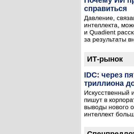
Почему ИИ пр
справиться
Давление, связа
интеллекта, мож
и Quadient расс
за результаты в
ИТ-рынок
IDC: через п
триллиона д
Искусственный и
пишут в корпора
выводы нового о
интеллект больш
Спецпредло