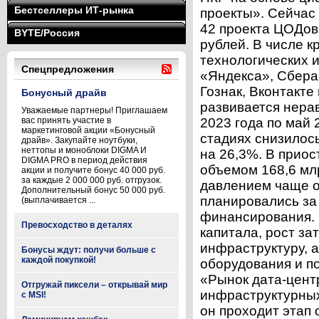
Бестселлеры ИТ-рынка
проекты». Сейчас
42 проекта ЦОДов
BYTE/Россия
рублей. В числе 
технологических и
Спецпредложения
«Яндекса», Сбера
Гознак, Вконтакте 
Бонусный драйв
развивается нера
Уважаемые партнеры! Приглашаем
вас принять участие в
2023 года по май 
маркетинговой акции «Бонусный
стадиях снизилось
драйв». Закупайте ноутбуки,
неттопы и моноблоки DIGMA И
на 26,3%. В прио
DIGMA PRO в период действия
объемом 168,6 млр
акции и получите бонус 40 000 руб.
за каждые 2 000 000 руб. отгрузок.
давлением чаще о
Дополнительный бонус 50 000 руб.
планировались за
(выплачивается ...
финансирования. 
Превосходство в деталях
капитала, рост за
инфраструктуру, а
Бонусы ждут: получи больше с
каждой покупкой!
оборудования и п
«Рынок дата-цент
Отгружай пиксели – открывай мир
инфраструктурных
с MSI!
он проходит этап