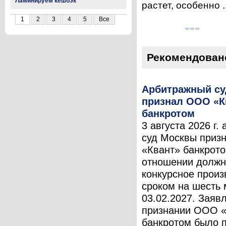
Ламинируем кешбэк
растет, особенно .
1
2
3
4
5
Все
Рекомендован
Арбитражный с
признал ООО «К
банкротом
3 августа 2026 г.
суд Москвы при
«Квант» банкрото
отношении должн
конкурсное произ
сроком на шесть 
03.02.2027. Заяв
признании ООО «
банкротом было 