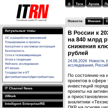
Теги
Архив
П
Новости
Мнения
Актуальные темы
В России к 2
ОС и разработка приложений
на 840 млрд р
Планирование и проекты
снижения клю
Консалтинг и системная интеграция
Безопасность
рублей
Сети и телекоммуникации
Итоги и тенденции
24.06.2026
Новости
,
Рейтинги, исследования
исследования
,
Россий
ИТ-бизнес
Государство и ИТ
По состоянию на 
Дистрибьюторы/субдистрибьюторы
проектов в сфере
инвестиций порядк
IT Channel News
проекты на активн
itWeek
и приостановленн
аналитики «Техэк
Intelligent Enterprise/RE
ПКР на основе ц