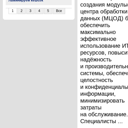
Ламинируем кешбэк
создания модуль
центра обработки
1
2
3
4
5
Все
данных (МЦОД) 
обеспечить
максимально
эффективное
использование И
ресурсов, повыси
надёжность
и производительн
системы, обеспеч
целостность
и конфиденциаль
информации,
минимизировать
затраты
на обслуживание.
Специалисты ...