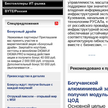
управляемости, масшта
Бестселлеры ИТ-рынка
поддержки при значите
владения информацион
BYTE/Россия
инфраструктурной эксп
Кузеванов, начальник 
технологиям РУСАЛа. «
Спецпредложения
от российского провай
инфраструктурной осно
Бонусный драйв
обеспечивая устойчиву
соответствующую корпо
Уважаемые партнеры! Приглашаем
вас принять участие в
архитектурную гибкост
маркетинговой акции «Бонусный
вместе с бизнесом», — 
драйв». Закупайте ноутбуки,
неттопы и моноблоки DIGMA И
DIGMA PRO в период действия
акции и получите бонус 40 000 руб.
за каждые 2 000 000 руб. отгрузок.
Дополнительный бонус 50 000 руб.
(выплачивается ...
Рекомендовано к 
Превосходство в деталях
Богучанской
Бонусы ждут: получи больше с
алюминиевый з
каждой покупкой!
получил модул
Отгружай пиксели – открывай мир
ЦОД
с MSI!
Основной целью