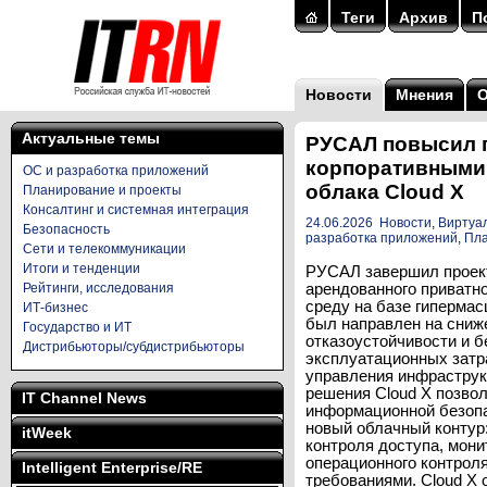
Теги
Архив
П
Новости
Мнения
Актуальные темы
РУСАЛ повысил г
корпоративными
ОС и разработка приложений
облака Cloud X
Планирование и проекты
Консалтинг и системная интеграция
24.06.2026
Новости
,
Виртуа
Безопасность
разработка приложений
,
Пла
Сети и телекоммуникации
Итоги и тенденции
РУСАЛ завершил проек
Рейтинги, исследования
арендованного приватн
среду на базе гипермас
ИТ-бизнес
был направлен на сниже
Государство и ИТ
отказоустойчивости и б
Дистрибьюторы/субдистрибьюторы
эксплуатационных затр
управления инфраструк
решения Cloud X позво
IT Channel News
информационной безопас
новый облачный контур
itWeek
контроля доступа, мони
операционного контроля
Intelligent Enterprise/RE
требованиями. Cloud X