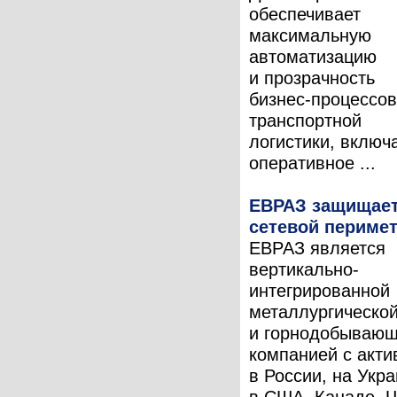
обеспечивает
максимальную
автоматизацию
и прозрачность
бизнес-процессов
транспортной
логистики, включ
оперативное ...
ЕВРАЗ защищае
сетевой периме
ЕВРАЗ является
вертикально-
интегрированной
металлургическо
и горнодобываю
компанией с акт
в России, на Укра
в США, Канаде, Ч