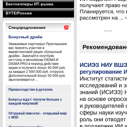
Бестселлеры ИТ-рынка
получают право н
Планируется, что
BYTE/Россия
рассмотрен на ...
Спецпредложения
Бонусный драйв
Уважаемые партнеры! Приглашаем
Рекомендован
вас принять участие в
маркетинговой акции «Бонусный
драйв». Закупайте ноутбуки,
неттопы и моноблоки DIGMA И
ИСИЭЗ НИУ ВШЭ
DIGMA PRO в период действия
акции и получите бонус 40 000 руб.
регулирование И
за каждые 2 000 000 руб. отгрузок.
Дополнительный бонус 50 000 руб.
Институт статист
(выплачивается ...
исследований и 
Превосходство в деталях
знаний (ИСИЭЗ)
на основе опросо
Бонусы ждут: получи больше с
каждой покупкой!
и руководителей 
сферы науки изуч
Отгружай пиксели – открывай мир
с MSI!
роль они отводят
в поддержке ИИ и