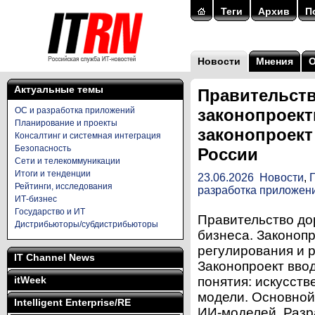
Теги
Архив
П
Новости
Мнения
Актуальные темы
Правительств
ОС и разработка приложений
законопроект
Планирование и проекты
законопроект
Консалтинг и системная интеграция
Безопасность
России
Сети и телекоммуникации
Итоги и тенденции
23.06.2026
Новости
,
Рейтинги, исследования
разработка приложен
ИТ-бизнес
Государство и ИТ
Правительство до
Дистрибьюторы/субдистрибьюторы
бизнеса. Законопр
регулирования и 
IT Channel News
Законопроект вво
itWeek
понятия: искусст
модели. Основной
Intelligent Enterprise/RE
ИИ-моделей. Разр