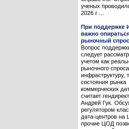
ученых проводил
2026 г ...
При поддержке 
важно опираться
рыночный спро
Вопрос поддерж
следует рассматр
учетом как реаль
рыночного спроса
инфраструктуру, т
состояния рынка
коммерческих дат
считает гендире
Андрей Гук. Обс
регулятором кла
дата-центров на
прочие ЦОД позв