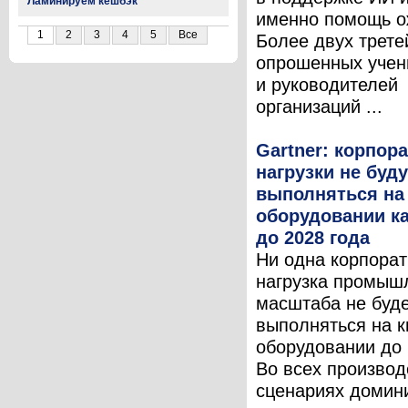
Ламинируем кешбэк
именно помощь о
1
2
3
4
5
Все
Более двух трете
опрошенных учен
и руководителей
организаций ...
Gartner: корпор
нагрузки не буду
выполняться на
оборудовании к
до 2028 года
Ни одна корпора
нагрузка промыш
масштаба не буд
выполняться на 
оборудовании до 
Во всех произво
сценариях доми